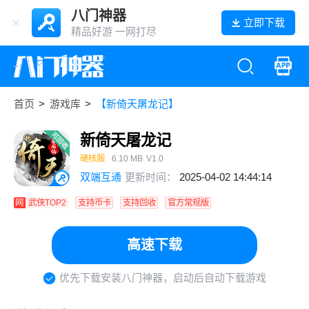
八门神器
立即下载
精品好游 一网打尽
首页
>
游戏库
>
【新倚天屠龙记】
新倚天屠龙记
硬核服
6.10 MB
V1.0
双端互通
更新时间：
2025-04-02 14:44:14
网
武侠TOP2
支持币卡
支持回收
官方常规版
高速下载
优先下载安装八门神器，启动后自动下载游戏