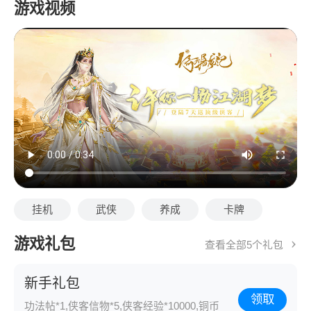
游戏视频
挂机
武侠
养成
卡牌
游戏礼包
查看全部5个礼包
新手礼包
领取
功法帖*1,侠客信物*5,侠客经验*10000,铜币