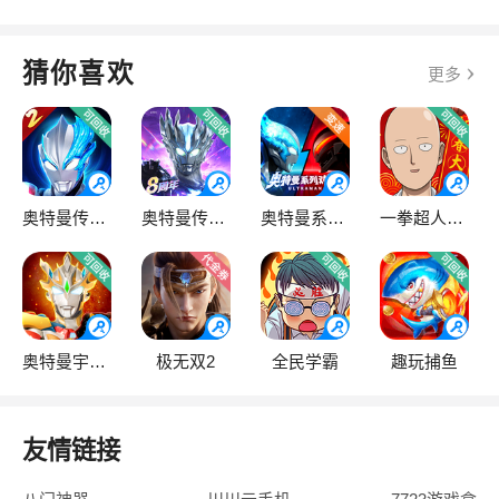
猜你喜欢
更多
奥特曼传奇英雄2
奥特曼传奇英雄
奥特曼系列OL
一拳超人·最强之男
奥特曼宇宙英雄
极无双2
全民学霸
趣玩捕鱼
友情链接