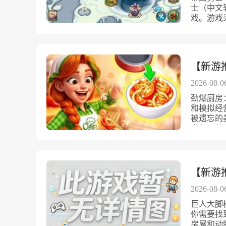
视觉冲击
解锁更多
佛身临其
到复古壁
士（中文
系统游戏
改装系统
扎。游戏
个时代的
戏。游戏
成系统。
方案，玩
和体验。
中，经营
的游戏体
的技能，
胎和车身
我定位，
物互动。
种族共存
次战斗都
速、更高
游戏内所
来不同的
背景Io
野兽军团
在赛道上
变速功能
剧情，每
人类、精
深度和玩
拉花等个
【新游推
奏。无广
味性与挑
土地都有
力，无论
游戏模式
尽享纯粹
所，更是
不断征战
这款游戏
式，包括
2026-08-0
活力的像
的秘密。
一同奋勇
其考验玩
机画面都
劲爆厨房
家将经历
MOD版
增加，任
配与动画
和模拟经
林、巍峨
验激烈战
玩都有全
简单快乐
被遗忘的
环境不仅
速度，提
流畅操控
音效与复
道却已荒
地形特点
环境，让
逼真的城
机王座 
为一名资
精细的塔
验。立即
场比赛如
你可以选
营让这里
有四大核心
玩家轻松
是扩大店
一就是合
敌军的主力
线冲刺，
对激烈的
者成品，
军的战斗
【新游
续更新内
号。策略
的食材，
削弱敌人并
赛道和玩
构筑属于
食，都在
2026-08-0
投掷巨石
战欲望。
一次文化
更让烹饪
依据战斗
的赛车，
巨人大脚
内心最深
解和创造
战帝国勇
和赛事，
你需要找
来说，《
爆厨房提
卡模式，
专业竞速
房屋和动