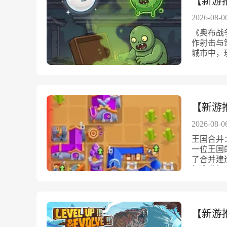
【新游推
及功能。
专属生存
2026-08-0
人，都需
《奥布战
展，你的
作射击与
线。丰富
城市中，
样化的武
陷阱，誓
群，但通
制，玩家
能量武器
连锁反应
多种攻击
级，带来
件，玩家
《奥布战
【新游推
体系，带
遍布倒塌
了火力设
墟中生存
2026-08-0
力和战斗
地图都有
量系统、
王国合并
同时，不
施能够极
一位王国
调整战术
击和变化
了合并建
能量球的
统，激活
打造升级
子等障碍
有独特技
造和合并
准的弹射
提升火力
一波又一
间改变战
适应不同
同等级的
径，提升
指挥官技
使你的部
【新游
更是策略
敌人类型
士和法师
卡，玩家