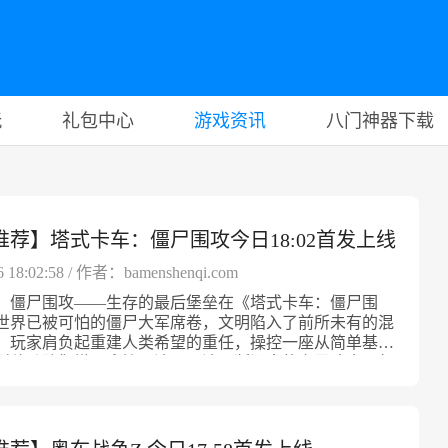
玩
礼包中心
游戏资讯
八门神器下载
推荐】塔式卡车：僵尸围攻今日18:02首发上线
6 18:02:58 / 作者：bamenshenqi.com
：僵尸围攻——生存的最后堡垒在《塔式卡车：僵尸围
世界已被可怕的僵尸大军席卷，文明陷入了前所未有的混
。玩家肩负起重建人类希望的重任，操控一座从简单基础
型移动防御塔，迎接一波又一波不断涌来的亡灵冲击。每
都是求生的考验，而你的防御塔将随着资源的积累和策略
逐步发展成为横扫丧尸的战争巨兽。逐层升级，堆叠你的
游戏起步于一座只有一层楼的小型塔楼，搭载一件基础武
击退敌人，收集战斗中获得的资源，逐渐扩展塔楼的高度