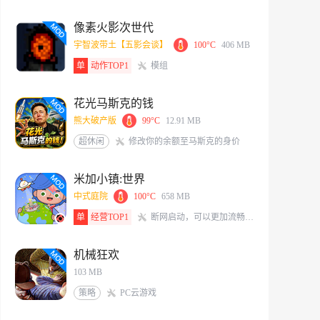
像素火影次世代
宇智波带土【五影会谈】
100°C
406 MB
单
动作TOP1
模组
花光马斯克的钱
熊大破产版
99°C
12.91 MB
超休闲
修改你的余额至马斯克的身价
米加小镇:世界
中式庭院
100°C
658 MB
单
经营TOP1
断网启动，可以更加流畅的体验游戏<br/>米加/托卡玩家QQ交流群：117331491[action url=http://qm.qq.com/cgi-bin/qm/qr?_wv=1027&k=6X8Vf-nbKoIVVCzMHEKJaKq-S0A0zIrS&authKey=L77PNkwS6KWVs379sBDg9O7J%2BZLRFEjjXTWpXqGBveIRNdsENG0elvPpkFj%2FRVd7&noverify=0&group_code=117331491 text=加入QQ群聊]
机械狂欢
103 MB
策略
PC云游戏