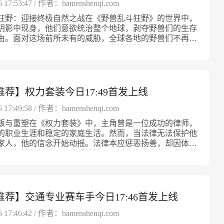
和各异的战斗特点。玩家不仅要面对奔跑速度极快的普通
筑的升级链条丰富，越往后期你能合并出更具威力的防御
6 17:53:47 / 作者：bamenshenqi.com
能量球擅长范围打击，有的则具备穿透力或特殊元素属
需警惕身披重甲难以击穿的强敌，以及能从空中突袭的飞
的战斗力也随之提升，面对越来越强大的敌人时，合适的
不同类型的能量球，可以组成多样化的战斗组合，适应各
狂野：迎接终极自然之战在《野兽乱斗狂野》的世界中，
更有亡灵法师能够施放诅咒和召唤更多亡灵，加剧战斗紧
成为通关关键。兵营建设与城门守护敌人会从多条路径攻
战斗环境。此外，《奥布战争Z》还设计了多样化的装备
阴影中现身，他们意欲统治整个地球，剥夺野兽们的生存
戏中还设置了庞大的首领级敌人，它们拥有强大的攻击力
你的防御布局。你需要因地制宜地建造兵营，安排不同兵
升玩家射击精度、能量球威力及生存能力，助力玩家迎接
由。面对这场前所未有的威胁，全球各地的野兽们不再各
能，只有精心布局和合理调整策略才能将其击退。多样环
门，同时保持防线的稳固。兵营作为招募和养成士兵的基
挑战。多样的敌人类型与强力Boss战游戏中丧尸种类丰
而是携手合作，准备展开一场历史性的战争，捍卫自然界
步步为营防御塔移动的路线涵盖了多种场景，从破败的都
巩固战局至关重要。当入侵的首领出现时，只有坚固的防
通的徒手感染者到携带武器的变异者，再到大规模猛烈进
严。作为玩家，你将亲自操控这些强大的野兽，参与到这
荒芜的沙漠，到茂盛的热带公路与未知的废土之地。不同
培养的军队才能将其击退，保护王国的安全。同时，将建
s级敌人，每波敌人都会带来全新的威胁。Boss战尤其考验
界命运的战斗中，为保卫家园而奋战。多样化的野兽英雄
独特的战斗挑战和战略考量。例如，狭窄街道限制防御塔
置在棋盘上也会影响战斗效果，策略布局让每一场战斗都
略和操作，需要熟悉其攻击模式，巧妙运用能量球的连锁
野兽乱斗狂野》中，玩家可以选择多达十五种独具特色的
间，开阔荒地则可能暴露更多的攻击面。环境的多变性需
。丰富卡牌收集与升级系统《王国合并》提供多样化的卡
强攻。面对不断增多的敌人数量和复杂的攻击方式，玩家
，包括气势磅礴的狮子、威武的大象、力量惊人的犀牛、
荐】权力套装今日17:49首发上线
断调整塔楼组合和作战策略，才能在多样地图中持续前
通过开启宝箱收集不同卡牌，玩家可以灵活搭配自己的战
射击，合理利用环境陷阱，才能稳稳守住最后的堡垒。连
的猎豹和智慧超群的大猩猩。每个野兽都有独特的战斗技
专属布局，个性化生存策略游戏强调自由度和策略深度，
卡牌不仅代表各类兵种和技能，还能通过升级变得更加强
策略深度的完美体现《奥布战争Z》独创的弹球弹射系
路线，你可以解锁、强化甚至让它们进化，打造最强战
6 17:49:58 / 作者：bamenshenqi.com
根据自身喜好和战况，打造专属的塔楼布局。每一层都可
使用卡牌能在关键时刻发挥意想不到的效果，提升战斗效
是单纯的射击游戏，更将策略层面推向新高度。合理安排
游戏的进展，玩家还能利用“权威之冠”的力量，招募更多
置武器和模块，探索各种组合效果，不断尝试最佳的攻防
多样卡牌、不断优化升级路线，成为玩家制胜的重要策略
叛与重塑在《权力套装》中，主角曾是一位成功的律师，
弹跳路径，触发爆炸连锁反应，不仅能够快速清除大量丧
进入战斗阵营，比如霸气的狼群、强悍的熊、敏锐的鹰、
过不断调整战术与阵容，适应不同关卡的敌人类型和战斗
色技能选择提升战斗策略在每个回合间歇，你可以从多个
的职业生涯和稳定的家庭生活。然而，当法律无法保护他
释放环境中的隐藏威力，如点燃油桶、爆破障碍等，为战
的熊猫，甚至史前巨型科莫多巨蜥、优雅的驼鹿和力量雄
而创造最有效的生存方案。只有灵活多变的策略才能确保
中选择一项，这让每一次游戏体验都独一无二。选择适合
家人，他的信念开始动摇。法律本应惩恶扬善，却因体制
多变化与惊喜。每一次高效的连锁攻击，都让战斗更加爽
，让战场更加丰富多彩。穿越多样生物群落的激情战斗
的僵尸围攻中占据优势。持续推进，迎接僵尸围城随着塔
的技能能够扭转乾坤，帮助你应对不同的敌人组合和挑
败和保护机制让罪恶逍遥法外。面对无力改变的现实，他
成就感。黑暗末世背景下的紧张氛围游戏致力于打造真实
斗狂野》的战斗背景横跨多个生物群落，呈现出令人震撼
不断提升和武器装备的不断精进，玩家将感受到从初出茅
包括范围攻击、防御增强、速度提升等，灵活运用让玩家
曾经信仰的法庭，选择走上一条充满灰色地带的道路。游
存体验，阴暗荒废的城市废墟，美术风格冷峻沉重，营造
验。你将在开阔的稀树草原、高耸的热带丛林、波光粼粼
机器的转变。移动堡垒不断向前推进，穿越末日背景下的
手中资源和对手强弱，制定出最优方案。多样生物群落环
角的视角，深入展现了一个人如何从守护正义的律师，转
压抑的氛围。空旷的街道充斥着危险的未知，丧尸的嚎叫
泊、迷雾环绕的幽深森林，以及广袤的海岛沙滩上展开激
，迎击一波波凶猛的敌人敖。游戏节奏紧凑，挑战升级，
上旅程，穿越生机盎然的森林、寒风凛冽的苔原、干旱炙
于法律边缘的义警。多维度选择推动剧情发展《权力套
玩家危机四伏。在这里，只有灵活的思维和出众的操作，
每个区域不仅环境独特，还拥有特有的野兽伙伴和敌人，
反应速度和大局观。击退僵尸，收集资源，强化设施，抵
，以及熔岩喷薄的火山地带。每个区域带来独特的视觉和
款以选择为核心的互动剧情游戏。玩家的每一个决定都会
推荐】交通专业赛车手今日17:46首发上线
存者在黑暗中挣扎求生。《奥布战争Z》通过精心设计的
场战斗都充满新鲜感和极具挑战性。不同地形的互动元素
敌，挺过这场末世浩劫。《塔式卡车：僵尸围攻》不仅是
，不同环境对战斗策略产生重要影响。地形和敌人类型各
故事的走向和结局。你可以选择潜入体制内部，扮演一个
效，加深玩家的沉浸感，让每一场战斗都充满紧张刺激。
家的策略和操作技巧，真正做到身临其境。横版动作玩
塔防游戏，更是一场末日生存的沉浸式体验。唯有将防御
要求玩家不断调整建筑布局和部队结构，感受不断变化的
腐败体制的改革者；也可以选择成为游走黑暗的犯罪分
6 17:46:42 / 作者：bamenshenqi.com
的挑战与生存目标随着游戏的深入，玩家面对的敌人规模
奏刺激战斗体验《野兽乱斗狂野》采用经典的2D横版动作
坚不可摧的移动堡垒，人类才有机会守住最后的希望。
激。简单操作，深度策略《王国合并》采用易于上手的拖
手中的权力与恐惧控制局面。无论选择哪条道路，背叛与