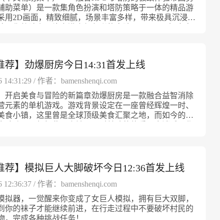
力，完美契合横版动作游戏的风格。自由组合与个性养成
梦想车辆，逐步打造最适合自己的赛车车库。深度升级与
境，感受一个被法律辜负但又无法放弃正义的人内心的挣
画，每一次布置都深刻烙印九十年代的特色，完美呈现那
辅助菜单）是一款集角色扮演和塔防策略于一体的精品游
不仅在战斗上注重多样性和策略，还提供了深入的野兽养
，释放赛车最大潜力交通专业赛车手提供全面的车辆升级
中紧张刺激的任务和多种结局让每一次游玩都有新的发现
视觉风格。多样顾客与丰富剧情体验 《复古街机大亨》
采用2D画面，精致细腻，场景丰富多样，带来极具沉浸感
你可以根据自己的喜好和战术需求，为野兽角色配置不同
家可以针对发动机、涡轮增压器、变速箱、刹车系统、轮
义警身份带来的双重压力与复杂选择激发玩家不断寻找自
的过程不仅是游戏设备的维护和升级，更充满了丰富的人
验。你将踏上一片充满魔幻色彩的大陆——Ioria，探索多
提升属性，甚至探索进化路线。个性化的成长体系让每一
等多个部件进行强化。升级后的性能提升包括更快的加
探索属于自己的正义之路。权力套装MOD版本完美去除
顾客角色各具特色，学生、老邻居、游戏发烧友等都会带
的奇幻世界，体验万人瞩目的战斗盛宴。梦幻大陆的深厚
有不同的发挥空间，通过合理搭配打造出专属于你的传奇
的极速、更精准的操控以及更稳健的车身稳定性，帮助你
有广告，免安装即刻秒玩，极大提升游戏体验。内置强大
故事和任务。随着店铺影响力的提升，你将解锁多条隐藏
ria大陆是一个种族繁多、充满传奇色彩的世界，这里生活着
。养成与战斗相辅相成，丰富了《野兽乱斗狂野》的游戏
取得更好的成绩。除了性能提升，游戏还支持车身涂装和
，玩家可自由调整游戏速度，畅享更灵活的操控和策略节
个特别访客的到来都可能触发新的故事线，增加游戏的趣
灵、矮人、兽人、巨魔、地精以及各种神秘的怪物。每片
法体验。以上内容全面展现了《野兽乱斗狂野》的多元魅
性化装饰，让你的赛车在众多竞速选手中脱颖而出。多种
荐】劲爆厨房今日14:31首发上线
告干扰与便捷启动，让你专注于权力的争夺与策略布局，
战。与顾客搭建深厚感情，让你的游戏店不仅是娱乐的场
自己的故事，每座城堡都蕴含着历史的积淀。玩家将通过
是想体验热血动作战斗，还是享受策略养成与剧情探索，
，满足不同玩家需求交通专业赛车手设计了丰富的游戏模
的游戏乐趣。
社区温暖的心脏。深度像素艺术与沉浸体验 游戏采用充满
和探索，感受各族间的恩怨情仇，揭开隐藏在这块大陆上
都能满足你的期待。踏上这条野性觉醒的道路，与野兽们
经典比赛挑战、多关卡竞速和极限无尽模式。无尽模式尤
6 14:31:29 / 作者：bamenshenqi.com
素艺术风格，细腻刻画了复古元素，每一个店铺细节、街
多元化地图与环境挑战帝国勇士（中文辅助菜单）中，玩
抗敌，守护属于自然的最后净土。《野兽乱斗狂野》
家的耐力和技术，随时间推移，车辆速度和车流密度不断
精心制作，真实还原90年代游戏厅的情景。细腻的色彩搭
：开启美食与冒险的新篇章劲爆厨房是一款融合益智消除
众多独具特色的地图，包括广袤的平原、幽深的精灵森
本全面优化，完美去广告，免安装秒玩，无需等待即刻体
何一次失误都可能结束挑战。多样化的模式确保每一次游
效果，营造出浓厚的怀旧气息，让玩家仿佛重新回到那个
营元素的单机游戏。游戏背景设定在一座曾经辉煌一时、
的矮人山区、阴森的死亡沼泽以及寒冷的冰雪山脉。每个
斗快感。特别内置游戏内变速功能，玩家可自由调节游戏
新感受，帮助玩家不断提升驾驶技巧和策略。逼真画面与
的午后。背景音乐和音效亦为游戏体验加分，经典的街机
美食小镇，这里曾是全球顶级美食汇聚之地，而如今的街
充满视觉冲击，还包含对策略部署的考验，玩家需要根据
升操作流畅度与趣味性。轻松畅享无广告干扰的纯净游戏
，打造极致沉浸感游戏采用先进的图形引擎，呈现细腻且
古旋律带来强烈的时代代入感。自由成长 换新招式争夺街
废破败。即便如此，小镇居民对美味的热爱从未消减，作
选择合适的防御阵型和塔楼类型来应对不同的敌人入侵。
你专注于野兽之间的乱斗竞技，感受狂野刺激的战斗体
市与自然景观。光影效果和车辆细节表现极为出色，使每
在《复古街机大亨》中，店铺的发展不是简单的线性过程。
深主厨，你将肩负起复兴这座小镇的使命，通过烹饪和经
防系统与多样塔楼游戏内的塔防玩法丰富且策略性强，拥
下载，开启极致畅玩之旅！
同身临其境。流畅的操控响应结合多样的摄像机视角，让
择不同的发展方向，专注于街机升级、稀有游戏签约，或
重拾昔日风华。合成烹饪，打造独特美味劲爆厨房特色之
塔楼：- Barack塔：训练强壮的近战兵士，承受和击退
掌握赛车动态，享受顺畅自然的驾驶体验。无论是高速直
铺规模运营。随着玩法的深入，游戏规则也逐渐丰富，面
成系统，玩家需要将基础食材不断合成为更高级的配料或
攻击。- Archer塔：远程物理打击单位，能提升周围友
还是复杂弯道漂移，都能感受到精准细腻的手感反馈。持
市场竞争，还能参与街机大赛挑战，争夺街机王座的称
制作出色香味俱全的菜肴。通关过程中你可以收集多样化
效率。- 魔法塔：由强力巫师掌控，能够施放致命魔法，
推荐】模拟巨人大脚破坏今日12:36首发上线
容，保持游戏新鲜感交通专业赛车手持续推出全新车辆、
经营和创新营销助你成为真正的复古街机大亨。回味经典
解锁更多烹饪食谱，从简单的家常菜到异国风味的特色美
召唤龙族助战。- Golem塔：Endia王国的秘密武器，能
法更新，丰富游戏内核内容，让玩家始终保持新鲜感和挑
你的90年代回忆 这款游戏不仅是一款模拟经营游戏，更是
你的掌控之中。游戏的益智消除机制不仅增强了趣味性，
6 12:36:37 / 作者：bamenshenqi.com
造成范围巨大破坏。每座塔楼都能升级和强化，玩家可以
不断加入的改装配件和个性化装饰支持玩家打造独一无二
体验。所有元素都极尽还原90年代的街机文化，唤醒玩家
成果充满成就感。每道完成的菜肴都代表着你对美食的理
形势灵活调整自己的防御策略。丰富的游戏模式与多样挑
赛道设计也更加多样和复杂。未来还将推出更多创新模式
模拟器，一觉醒来你变成了女巨人模拟，拥有巨大双脚，
处的美好记忆。无论是对老玩家还是对新一代游戏爱好者
力。装修小镇，打造梦想餐厅通过不断烹饪赚取金币，劲
士（中文辅助菜单）支持从轻松入门到极限挑战的多种关
满足不同层次玩家的需求和期待。专为赛车爱好者打造的
到你的袜子才能继续前进，在行走过程中不要破坏村民的
复古街机大亨》都提供了一个了解和感受那个时代魅力的
供丰富的装修玩法，让玩家可以彻底改造这座破败小镇。
满足不同水平玩家的需求。无尽模式更是提供了无限敌
平台无论你是街机赛车游戏的新手，还是追求真实驾驶体
物，完成各种挑战任务！