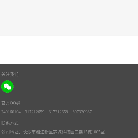
关注我们
官方QQ群
240160104
317212659
317212659
397320987
联系方式
公司地址：长沙市湘江新区芯城科技园二期15栋1005室