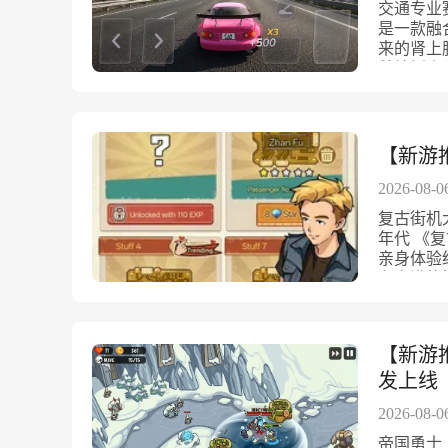
和威胁强
玩法，结
交通专业
《塔式卡
拽合并操
信任、正
外，游戏
淋漓的操
是一款融
保纯净畅
整。这样
结构呈现
合。为了
特殊技能
来的肾上
别内置游
游戏的策
时刻改写
能量球和
验，提升
着蜿蜒山
畅享无广
建筑升级
白天与黑
潮，都是
可玩性。
驾驶氛围
的塔防之
策略性，
用法律知
特色的能
着战争的
车，你需
关都是一
官，将法
家别具一
力量的逆
赛，挑战
都不断变
装，通过
论是紧张
莫图卡赞
业赛车手
【新游
变强，增
器、装备
充满挑战
主的普通
路、跨海
选择，保
时采取什
的瞄准和
他敌对霸
条路线都
2026-08-0
放松完美
手的关键
本特色显
富了战斗
跳跃、隐
充分的自
心思。你
复古街机
置去广告
成为推动
平，让你
于你的战
你的判断
年代 《
能，玩家
设六大章
张刺激的
广告，无
中反复考
亲身体验
此版本完
到湖泊，
车与环境
能，玩家
可能让你
和充满热
险。
入胜。通
断，在密
畅，帮助
实的无奈
满目的游
适的野兽
车流穿梭
的边界探
时代的独
结合，让
握，合理
对正义本
年街头游
的自然保
次成功躲
【新游
法律的底
游戏店老
用精致的
验个性化
从救赎到
主机，满
发上线
境细节。
城市跑车
都带来不
是怀旧的
无论是风
体验。每
2026-08-0
浸式义警
于他们的
烈的沉浸
可根据自
情的观察
店铺逐渐
帝国勇士