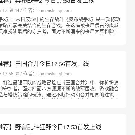
荐】奥布战争Z 今日17:58首发上线
各层可以分别装备不同类型的武器和模块，灵活搭配打造
阵地。无论是抵御成群的僵尸，还是迎战披甲重装的敌
6 17:58:44 / 作者：bamenshenqi.com
要合理利用每层的空间与武装，实现防守最大化。随着发
争Z》：末日废墟中的生存战斗《奥布战争Z》是一款将动
移动堡垒可以高达八层之巨，成为敌人难以逾越的铁壁防
策略元素完美结合的生存游戏。在这座被丧尸侵占的废墟
武器体系，打造完美组合《塔式卡车：僵尸围攻》内置多
玩家扮演最后的守护者，面对不断涌来的丧尸大军和险恶
器系统。起初你可使用的基础武器仅能应对小规模的僵尸
死捍卫人类的最后防线。游戏强调精准射击与巧妙弹射机
过不断升级解锁，能够获得火力强大的机枪、精准致命的
需要充分利用手中的能量球，通过复杂的弹跳路径来引爆
、范围广泛的大口径加农炮以及灼烧敌人的火焰喷射器等
，将敌人一一消灭。每一波敌人的强度和组成都会逐渐升
手段。除此之外，游戏提供电锯近战武器和各类防御配
更高的挑战和更多的战术深度。末日城市的探索与战斗
可以根据战场环境和敌人类型灵活组合。攻防兼备的武器
争Z》背景设定在一座被病毒肆虐后的废弃城市，城市内
荐】王国合并今日17:56首发上线
来千变万化的战斗体验。多种支援模块，强化防御能力除
的建筑、残缺的哨站和布满丧尸的街道。玩家不仅需在废
备，玩家还可以安装多种支援模块以提升防御塔的生存能
，还要主动出击，探索各种区域，收集资源和装备。每个
6 17:56:30 / 作者：bamenshenqi.com
效率。包括提高装甲强度的防护装置、加快武器冷却的能
独特的地形和陷阱，善用环境可以有效削弱敌人的攻势。
以及提升整体机动性的动力模块等。合理运用这些支援设
：打造最强军队的战略冒险在《王国合并》中，你将扮演
同类型的丧尸拥有各自的攻击方式和弱点，需要玩家灵活
大增强塔楼的耐久度和持续作战能力。面对迅猛的僵尸攻
的守护者，面对四面八方源源不断的敌军围攻。游戏融合
。能量球：独特的战斗核心游戏的战斗系统围绕一种叫做
莫测的战场形势，精心选择支援模块成为关键。指挥官系
造与塔防策略的玩法，通过不断拖动和合并相同的建筑，
特殊武器展开。玩家发射能量球时，球体会在场景中的钉
强大技能在防御塔不断扩张之际，玩家还可以招募多位拥
更强的防御单位，守护你的领地不被敌人攻破。每一次建
物上进行弹射，触发爆炸并对范围内的敌人造成伤害。精
能的指挥官登场。他们能够为塔楼带来各种增益效果，如
都直接影响战斗的结果，合理规划，步步为营，才能抵御
能够引发连锁反应，如点燃油桶、大规模爆炸等，从而瞬
输出、增强装甲防御、缩短技能冷却时间等。不同指挥官
波的入侵。合并建筑实现军队壮大游戏的核心玩法是将相
局。《奥布战争Z》鼓励玩家根据局势合理排列弹射路
战斗环境，玩家可以根据战局自由更换和搭配。合理运用
建筑合并以解锁更高级的防御塔和兵营。每一次合并都会
伤害效果，实现最大化输出。能量球不仅仅是攻击工具，
能，能够在关键时刻扭转战局，提高防御战的胜率。多样
队更加强大。通过合并，你能够召唤出步兵、弓箭手、骑
推荐】野兽乱斗狂野今日17:53首发上线
的关键。丰富多样的能量球与装备系统随着不断突破关
，挑战极限策略《塔式卡车：僵尸围攻》中的敌人具有丰
等多样化的作战单位，这些不同兵种在战场上发挥着关键
将解锁多样化的能量球，每种球体都附带独特的效果和属