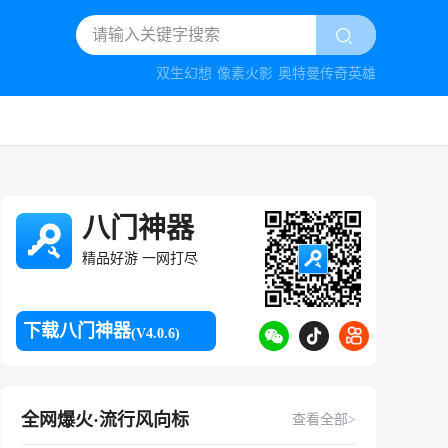
双生幻想
像素火影
奥特曼传奇英雄
八门神器
精品好游 一网打尽
下载八门神器
(V4.0.6)
全网爆火·流行风向标
查看全部>