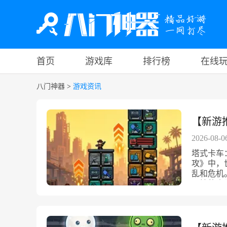
首页
游戏库
排行榜
在线
八门神器
>
游戏资讯
【新游
2026-08-0
塔式卡车
攻》中，
乱和危机
开始的小
一场战斗
的调整，
移动堡垒
器。通过