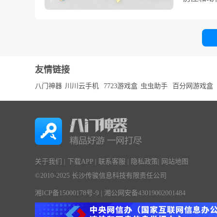
绝佳平台
你可以重
潮，考验
验的资深
为城市的
理想中的
设置有离
宴。它结
游戏实现
是摆放各
特的增援
的赛道设
程中货币
生，街边
键时刻为
合，让每
玩，体验
界，探寻
帝国勇士
真正的大
的世界冒
玩家可自
大利的广
能和三个
友情链接
一处，都
通过战斗
不仅带来
胜千里。
八门神器
川川云手机
7723游戏盒
虫虫助手
百分网游戏盒
加丰富多
兵到强力
造为核心
能，考验
有趣的N
详细了解
的命运紧
菜单体验
在小镇背
面友好，
沉浸感和
受游戏带
益智游戏
地理解游
奖励机制
辅助菜单
关于我们
|
下载APP
|
联系客服
|
隐私政策
|
网站地图
家，还是
英雄技能
©2010-2025 长沙传骏信息科技有限责任公司
联网支持
智谋与勇
合成美食
和调整，
湘ICP备15000178号-9
|
湘公网安备43019002001484
惊喜和创
（中文辅
修、每一
塔防和RP
冒险交织
你的帝国