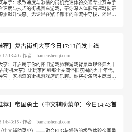
度逐步提升，陷阱也愈加复杂且致命。除了单人挑战模式
合灵活多变的战斗系统和手绘精美画面，为玩家提供畅快
赛车手：极致速度与激情的街机竞速体验交通专业赛车手
车：僵尸围攻》MOD版本震撼来袭，完美去除广告，确
作，玩家仅需通过简单的动作就能完成建筑合并和布局调
义与利益都会不断冲击你的良知。游戏以复杂的分支剧情
还支持多种玩法，让玩家体验不同的战斗节奏和战术组
作感受。你不仅可以进行猛烈的近战攻击，还能释放各类
合速度与技巧的街机赛车游戏，带你深入体验高速驾驶带
快体验。无需安装，即点即玩，极大提升游戏便捷性。特
的设计使得新手能够迅速入门，享受游戏的乐趣。同时，
角色关系和事件发展，丽雅合作者或敌人，都可能在关键
在末日中存活，玩家需要不断学习、适应，尝试利用新的
和终极招式，击退来犯的霸主大军。通过不断战斗积累经
腺素飙升快感。无论是在繁华都市的车流中穿梭，还是沿
戏内变速功能，助你灵活掌控节奏，应对僵尸围攻挑战。
略深度远超表面，如何合理搭配兵种，选择合适的技能和
你的命运。打造专属权力套装，定义你的角色身份游戏将
装备，完善自己的防守体系。每一次成功渡过一波丧尸浪
野兽的能力，解锁强力技能，最终让战斗更具策略深度和
路疾驰，游戏都提供了丰富多样的赛道环境和独具特色的
告干扰，快速启动，尽情发挥策略与操作，体验全新升级
方向，都是决定胜负的关键。挑战越到后期越复杂，极富
夜的两种身份巧妙融合。白天，你是穿戴得体的律师，利
对玩家操作与智慧的褒奖。总结《奥布战争Z》以其独具
同时，游戏设有丰富的关卡挑战，每个章节的剧情都推动
，让你感受真实且紧张刺激的竞速挑战。通过灵活操控赛
旅。
适合喜欢思考和规划的玩家。关卡设计带来持续挑战每一
识站在正义一方。到了夜晚，你则成为无所畏惧的审判
量球弹射战斗系统，结合丰富的装备和战略选择，带给玩
进程，带来紧张又充满成就感的游戏体验。霸主的威胁与
要突破障碍、掌握各种漂移技巧，争分夺秒完成每一场比
个全新而独特的谜题，敌人的组合、地形特点和资源限制
律未能执行的惩罚带给罪恶。玩家可以定制主角的权力套
格的丧尸生存体验。游戏的每个细节都紧扣末日主题，无
转敌人强大且狡诈，霸主们背后的力量源泉——超级火山
极限驾驶。多样化赛道环境，带来沉浸式驾驶感受交通专
化，玩家要灵活调整战略应对。随着关卡推进，敌人逐渐
装备、技能和策略来塑造独一无二的角色风格。衣着、武
的射击操作，还是纵深的战术布局，都为玩家打造了一个
，是野兽们最终的终极据点。游戏中你不仅能体验抵御霸
拥有多种独特设计的赛道，涵盖现代城市街道、高速公
推荐】复古街机大亨今日17:13首发上线
添了多重挑战。玩家需要在有限的资源和空间内做出最佳
代表了角色在游戏世界中的定位，也决定了你在面对敌人
与激情的世界。在这场人与丧尸的激烈大战中，唯有精准
战斗，还能暂时借用霸主遗物，解封其可怕力量，反击其
大桥、幽暗隧道、起伏山路以及风景壮丽的户外地形。每
持防线的完整才能持续取得胜利。《王国合并》将策略与
么样的行动方式。合理搭配权力套装是完成任务、对抗对
灵活的思考才能带来最后的胜利。《奥布战争Z》MOD版
主，利用他们的力量来瓦解他们的军队。这种设定不仅丰
经过精心设计，考验玩家的反应能力与驾驶策略。急弯、
6 17:13:40 / 作者：bamenshenqi.com
结合，通过建筑合并与部队培养带来丰富玩法，给予玩家
。错综复杂的人际关系与背叛《权力套装》中的盟友各怀
著，支持免安装秒玩，省去繁琐步骤，畅享极速体验。内
玩法，也增加了更多策略选择。掌握这种力量的野兽，将
藏的捷径以及意想不到的突发状况随时挑战你的驾驶水
由发挥空间。成为王国最强统帅，守护家园安全，体验属
周围每一个人都有可能隐藏自己的真意，是否背叛取决于
大亨：开启属于你的怀旧游戏旅程游戏背景重现经典九十
功能，告别干扰，专注游戏乐趣。同时新增游戏内变速功
战争走向胜利的关键。丰富的章节剧情与深度探索游戏共
在不同环境中不断调整操作方式，体验多样竞速乐趣。紧
争传奇。《王国合并》MOD版本全面升级，完美实现去
和选择。友情、亲情、利益交织，游戏在充满变数的剧情
复古街机大亨》让玩家回到那个充满怀旧氛围的九十年代，
可根据需求自由调整节奏，提升操作自由度与策略深度。
节，每个章节都围绕不同的生态环境展开，从草原、丛林
车流竞速，考验驾驶智慧与反应在交通专业赛车手中，敌
需安装即可秒玩，极大提升游戏体验。内置游戏内变速功
验玩家的信任。构建稳固的联盟不仅能助你一臂之力，也
经营一家地道的街机游戏店的乐趣。你将扮演店主庞哥，
美优化，助力玩家快速沉浸在激烈的战斗中，体验震撼冒
再到神秘的森林和岛屿，每一章剧情曲折精彩，故事引人
车流构成了巨大的挑战。玩家需要利用精准操控和快速判
可自由调节游戏节奏，畅享策略合并乐趣。该版本优化流
在关键时刻遭遇最致命的背叛。游戏强调人性的复杂与现
情的老板娘一起，管理这家充满生活气息的小店。从琳琅
过不断完成关卡，玩家能够揭开霸主侵略的真相，挑选合
集且高速流动的交通中找到最佳路线，避免碰撞和延误。
你轻松统领王国，开启无障碍的合并冒险之旅。
，促使玩家在动荡环境中不断做出道德取舍。正义与堕落
戏设备到墙上泛黄的海报，每一个细节都忠实还原了那个
应对各种紧急状况，把握战局的主动权。剧情与动作完美
不仅考验你的眼力和手速，还需要对车辆的性能有准确把
索《权力套装》不仅是一场关于复仇与权力的故事，更是
特魅力。走进这家店铺，就像踏进了时间的隧道，感受当
玩家不仅享受打击感，还能感受到一个热血且充满使命感
运用刹车和加速，以最快的速度突破重围赢得比赛。每一
质的深刻探讨。主角从律所的高墙走向外面的黑暗世界，
戏厅的烟火气息。精心经营 打造梦想游戏空间 作为一名
卫战。手绘画面与生动场景呈现《野兽乱斗狂野》全程采
避车流障碍，都将带来极大的成就感。丰富车辆收藏，体
推荐】帝国勇士（中文辅助菜单）今日14:43首
线随着选择逐渐模糊。玩家在不断权衡利弊时，将体验到
板，你需要合理安排店内设备，不断升级经典街机和老式
手绘2D画风，细腻生动，展现出生动的野兽动作和自然环
赛车风格游戏内拥有多款风格各异的跑车，无论是灵巧的
堕落的心路历程。游戏没有固定的好坏标准，每一次抉择
足各种顾客的需求。无论是喜欢挑战街机拳皇的学生，还
每一帧画面都能感受到设计师对自然世界的热爱与敬畏。
，还是动力强大的超级跑车，都可以为你带来不同的驾驶
同层面的后果，挑战玩家对正义、道德和权力的理解。沉
退休大叔，甚至来自四面八方的游客，都能在这里找到属
吹草动的稀树草原，还是波涛起伏的湖面，都让玩家有强
辆车都具备独特的加速性能、最高时速和操控手感，玩家
6 14:43:15 / 作者：bamenshenqi.com
体验《权力套装》将叙事与互动完美结合，玩家不仅是剧
乐趣。通过合理管理资金和库存，引进时代经典游戏，让
感。丰富的动画和特效搭配爽快的战斗节奏，让游戏极具
己的偏好选择合适的座驾。随着游戏进程的推进，你还能
者，更是推动者和主导者。精心设计的场景和对白让你仿
成为本地玩家的集结地。同时，装饰风格多样，从霓虹灯
（中文辅助菜单）——融合RPG与塔防的极致体验帝国勇