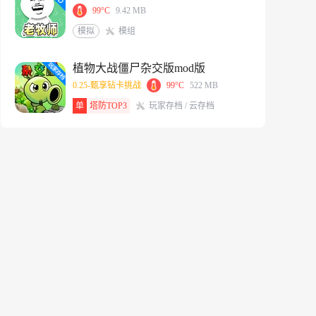
99°C
9.42 MB
模拟
模组
植物大战僵尸杂交版mod版
0.25-甄享钻卡挑战
99°C
522 MB
单
塔防TOP3
玩家存档 / 云存档