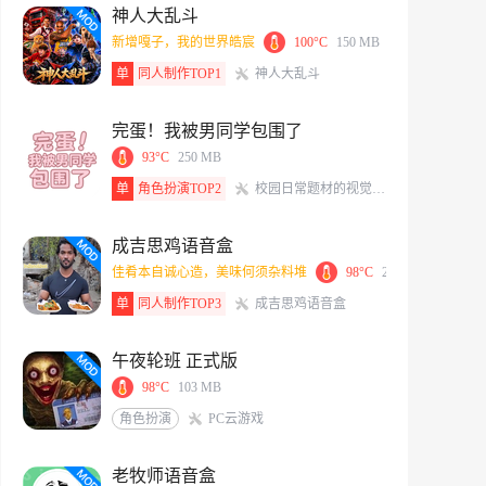
神人大乱斗
新增嘎子，我的世界皓宸
100°C
150 MB
单
同人制作TOP1
神人大乱斗
完蛋！我被男同学包围了
93°C
250 MB
单
角色扮演TOP2
校园日常题材的视觉小说游戏
成吉思鸡语音盒
佳肴本自诚心造，美味何须杂料堆
98°C
2.10 MB
单
同人制作TOP3
成吉思鸡语音盒
午夜轮班 正式版
98°C
103 MB
角色扮演
PC云游戏
老牧师语音盒