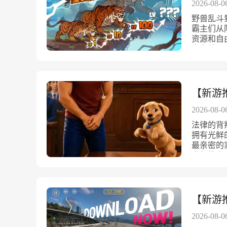
富的种类
作用。建
2026-08-0
性。有的
僵尸，还
塔，军队
性。搭配
野兽乱斗
行怪物。
建筑组合
种敌人和
霸主们从
张感。游
入，挑战
系统，提
资源和自
和特殊技
种驻守城
更凶险的
自为战，
境场景，
地，对于
富，从普
最后的尊
市废墟、
线和精心
攻的Bos
场决定世
地形带来
筑合理布
玩家的策
阵容在《
的扩展空
充满变数
反应抵御
野兽角色
【新游推
要玩家不
牌系统，
必须精准
速度极快
进。打造
斗阵容。
锁反应与
能和成长
2026-08-0
玩家可以
大。合理
统，不只
力。随着
以自由配
率。收集
法律的背
能量球的
稀有动物
平衡。通
之一。特
拥有光鲜
尸，还能
憨态可掬
节奏，从
强力技能
最亲密的
斗带来更
厚的野牛
你在无尽
当前局势
内部的腐
快且富有
《野兽乱
楼高度的
战。技能
毅然放弃
的末日生
的视觉体
庐到战争
可以根据
戏通过主
出紧张而
的河流湖
重重障碍
境体验踏
变成游走
时刻提醒
烈对决。
考验你的
热的沙漠
装》是一
【新游
才能让幸
使得每一
御更多强
玩法体验
深刻影响
场景和音
也考验玩
一场战术
不相同，
试图改革
2026-08-0
不断进阶
法，快节
塔打造为
挑战和刺
子，利用