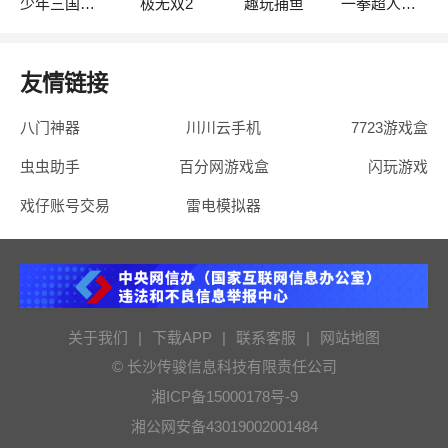
少年三国志2
极无双2
趣玩捕鱼
一拳超人·最强之男
友情链接
八门神器
川川云手机
7723游戏盒
虫虫助手
百分网游戏盒
闪玩游戏
戏仔账号交易
雷电模拟器
关于我们
|
下载APP
|
联系客服
|
网站地图
© 长沙传骏信息科技有限责任公司
湘ICP备15000178号-9
湘公网安备43019002001484