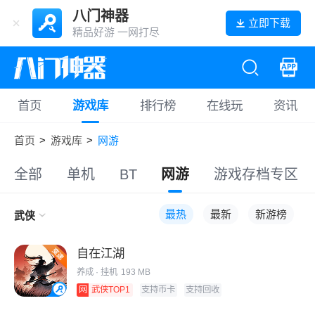
八门神器
立即下载
精品好游 一网打尽
首页
游戏库
排行榜
在线玩
资讯
首页
>
游戏库
>
网游
全部
单机
BT
网游
游戏存档专区
最热
最新
新游榜
武侠
自在江湖
养成
· 挂机
193 MB
网
武侠TOP1
支持币卡
支持回收