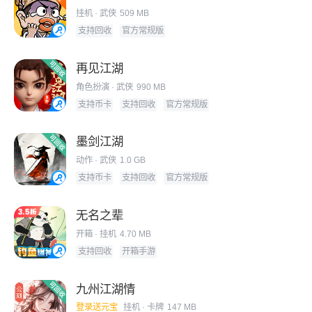
挂机
· 武侠
509 MB
支持回收
官方常规版
再见江湖
角色扮演
· 武侠
990 MB
支持币卡
支持回收
官方常规版
墨剑江湖
动作
· 武侠
1.0 GB
支持币卡
支持回收
官方常规版
无名之辈
开箱
· 挂机
4.70 MB
支持回收
开箱手游
九州江湖情
登录送元宝
挂机
· 卡牌
147 MB