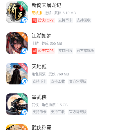
新倚天屠龙记
硬核服
挂机
· 武侠
6.10 MB
网
武侠TOP2
支持币卡
支持回收
江湖如梦
卡牌
· 养成
355 MB
网
武侠TOP3
支持回收
官方常规版
天地贰
角色扮演
· 武侠
760 MB
支持币卡
支持回收
官方常规版
墨武侠
武侠
· 角色扮演
1.5 GB
支持币卡
支持回收
官方常规版
武侠称霸