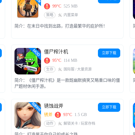
99°C
525 MB
策略
内置菜单
简介：在末日中找到出路，打造最繁华的庇护所！
僵尸榨汁机
立即下载
95°C
114 MB
生存
国际服 / 大量资源
简介：《僵尸榨汁机》是一款既幽默搞笑又略重口味的僵
尸题材休闲手游。
锈蚀战斧
立即下载
锈斧
93°C
1.5 GB
动作
解锁关卡 / 玩家存档
简介：打造属于你自己的成长之路。