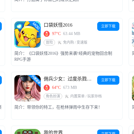
口袋妖怪2016
立即下载
97°C
63.44 MB
冒险
免内购 / 变速版
简介：《口袋妖怪2016》强势来袭!经典的宠物回合制
RPG手游
佣兵少女：过度杀戮（辅助菜单）
立即下载
64°C
673 MB
角色扮演
内置菜单 / 玩家存档
巅
简介：带领你的特工，在枪林弹雨中生存下来！
我的世界
立即下载