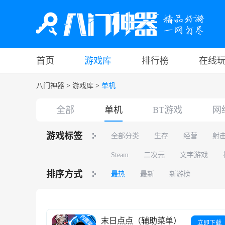
首页
游戏库
排行榜
在线
八门神器
>
游戏库
>
单机
全部
单机
BT游戏
网
游戏标签
全部分类
生存
经营
射
Steam
二次元
文字游戏
排序方式
最热
最新
新游榜
末日点点（辅助菜单）
立即下载