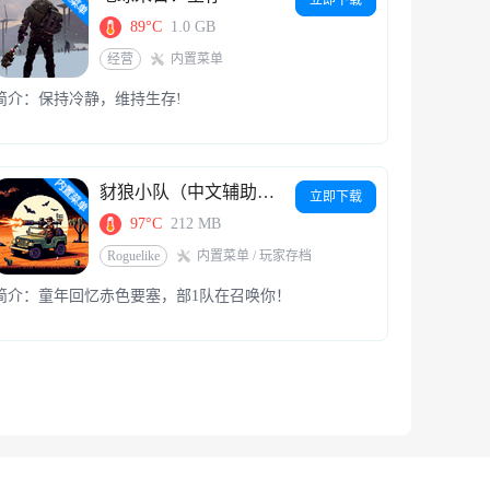
89°C
1.0 GB
经营
内置菜单
简介：保持冷静，维持生存!
豺狼小队（中文辅助菜单）
立即下载
97°C
212 MB
Roguelike
内置菜单 / 玩家存档
简介：童年回忆赤色要塞，部1队在召唤你！