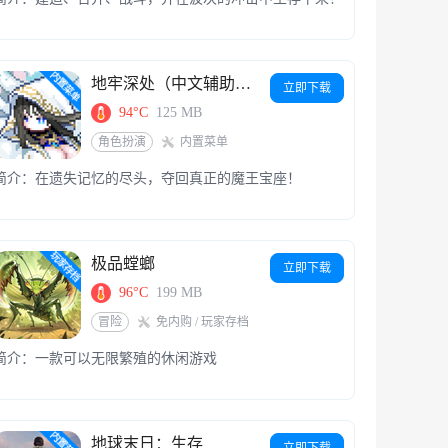
地牢深处（中文辅助菜单）
立即下载
94°C
125 MB
角色扮演
内置菜单
简介：在遗失记忆的尽头，夺回真正的魔王宝座！
极品螳螂
立即下载
96°C
199 MB
冒险
免内购 / 玩家存档
简介：一款可以无限繁殖的休闲游戏
地球末日：生存
立即下载