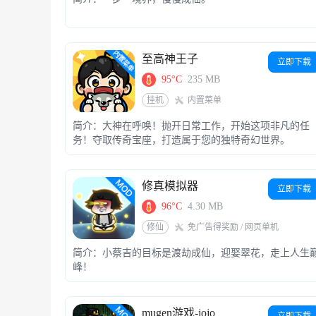
至高神王子
立即下载
95°C
235 MB
挂机
内置菜单
简介：大神在呼唤！抛开日常工作，开始这项非凡的任
务！夺取传奇宝座，打造属于您的独特奇幻世界。
修真模拟器
立即下载
96°C
4.30 MB
修仙
免广告得奖励 / 网页单机
简介：小蔡吉的目标是渡劫成仙，迎娶翠花，走上人生
峰！
mugen游戏-jojo
立即下载