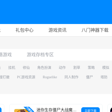
玩
礼包中心
游戏资讯
八门神器下载
络游戏
游戏存档专区
击
挂机
修仙
角色扮演
动作
割草
策略
模拟
搜打撤
PC游戏资源
Roguelike
同人制作
僵尸
塔防
迷你生存僵尸大战魔改版
立即下载