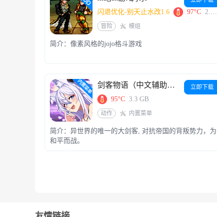
闪退优化-别天止水改1.6
97°C
2.9 GB
冒险
模组
简介：像素风格的jojo格斗游戏
剑客物语（中文辅助菜单）
立即下载
95°C
3.3 GB
动作
内置菜单
简介：异世界的唯一的大剑客, 对抗帝国的背叛势力，为
和平而战。
友情链接