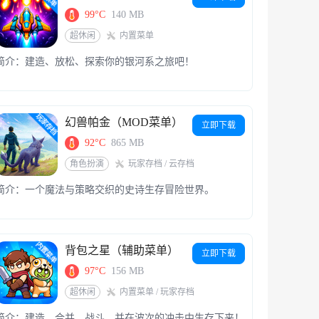
99°C
140 MB
超休闲
内置菜单
简介：建造、放松、探索你的银河系之旅吧！
幻兽帕金（MOD菜单）
立即下载
92°C
865 MB
角色扮演
玩家存档 / 云存档
简介：一个魔法与策略交织的史诗生存冒险世界。
背包之星（辅助菜单）
立即下载
97°C
156 MB
超休闲
内置菜单 / 玩家存档
简介：建造、合并、战斗，并在波次的冲击中生存下来！