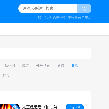
双生幻想
像素火影
奥特曼传奇英雄
超休闲
解谜
开放世界
竞速
冒险
体育
太空建造者（辅助菜单）
立即下载