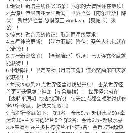
1.绝赞！新增主线任务15条！尼尔的大冒险还在继续！
2.震惊！伊尼西亚大陆新闻！世界怪兽【阿尔亚斯】降
伏！ 新世界怪兽 恐惧魔王 &mdash;【奥帕卡】来
袭！！
3.惊喜！融合系统修正！取消同星级要求！
4.五星神兽更新！【阿尔亚斯】降伏！圣兽大礼包就在
比奇城！！
5.五星新宠降临！【金钢库玛】登场！七天连充奖励就
能获得！！
6.中秋献礼！限定宠物【月宫玉兔】连充奖励第四天就
能获得！！
7.每天20点到21点世界怪兽讨伐战开启！ 击杀世界怪
兽更可获得虚空神宠【库鲁奥拉】！ 世界怪兽就在
【森特平原4】快去找到它！ 每天21点都会颁发讨伐伤
害排行奖励，赶快来领取吧！
讨伐排行奖励如下： 第1名：金币5万+超级水晶50+幸
运券10+兰多甘德碎片5个 第2名：金币3万+超级水晶
30+幸运券5+兰多甘德碎片3个 第3名：金币2万+超级