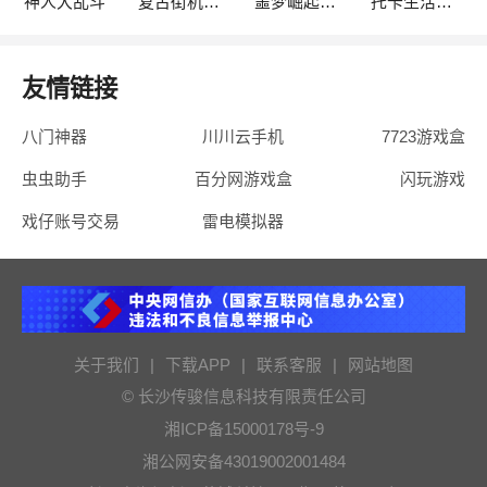
神人大乱斗
复古街机大亨
噩梦崛起：生存
托卡生活：世界
友情链接
八门神器
川川云手机
7723游戏盒
虫虫助手
百分网游戏盒
闪玩游戏
戏仔账号交易
雷电模拟器
关于我们
|
下载APP
|
联系客服
|
网站地图
© 长沙传骏信息科技有限责任公司
湘ICP备15000178号-9
湘公网安备43019002001484