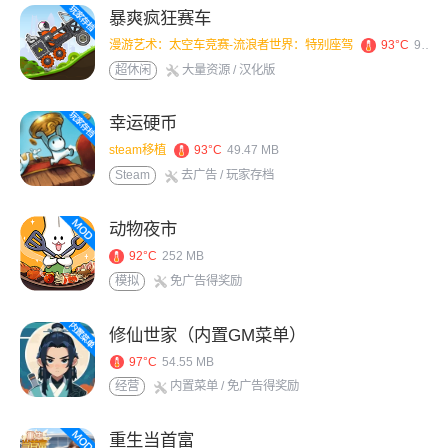
暴爽疯狂赛车
漫游艺术：太空车竞赛-流浪者世界：特别座驾
93°C
99.24 MB
超休闲
大量资源
/ 汉化版
幸运硬币
steam移植
93°C
49.47 MB
Steam
去广告
/ 玩家存档
动物夜市
92°C
252 MB
模拟
免广告得奖励
修仙世家（内置GM菜单）
97°C
54.55 MB
经营
内置菜单
/ 免广告得奖励
重生当首富