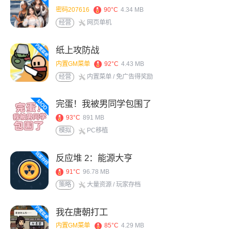
密码207616
90°C
4.34 MB
经营
网页单机
纸上攻防战
内置GM菜单
92°C
4.43 MB
经营
内置菜单
/ 免广告得奖励
完蛋！我被男同学包围了
93°C
891 MB
模拟
PC移植
反应堆 2：能源大亨
91°C
96.78 MB
策略
大量资源
/ 玩家存档
我在唐朝打工
内置GM菜单
85°C
4.29 MB