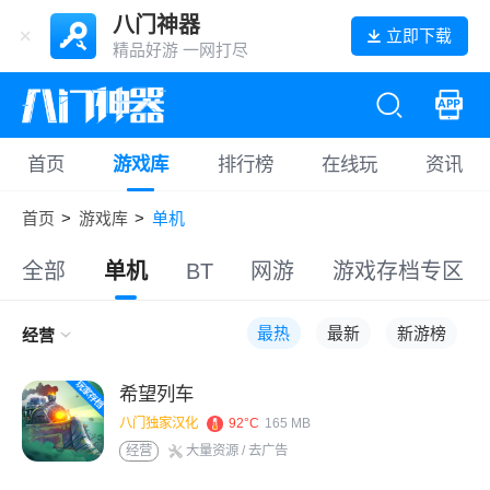
八门神器
立即下载
精品好游 一网打尽
首页
游戏库
排行榜
在线玩
资讯
首页
>
游戏库
>
单机
全部
单机
BT
网游
游戏存档专区
最热
最新
新游榜
经营
希望列车
八门独家汉化
92°C
165 MB
经营
大量资源
/ 去广告