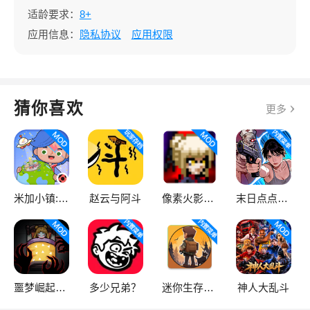
适龄要求：
8+
应用信息：
隐私协议
应用权限
猜你喜欢
更多
米加小镇:世界
赵云与阿斗
像素火影次世代
末日点点（辅助菜单）
噩梦崛起：生存
多少兄弟？
迷你生存僵尸大战魔改版
神人大乱斗