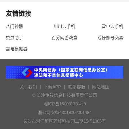
友情链接
八门神器
川川云手机
雷电云手机
虫虫助手
百分网游戏盒
戏仔账号交易
雷电模拟器
关于我们
|
下载APP
|
联系客服
|
网站地图
© 长沙传骏信息科技有限责任公司
湘ICP备15000178号-9
湘公网安备43019002001484
长沙市湘江新区芯城科技园二期15栋1005室