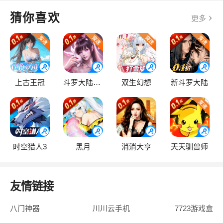
猜你喜欢
更多
上古王冠
斗罗大陆：逆转时空
双生幻想
新斗罗大陆
时空猎人3
黑月
消消大亨
天天驯兽师
友情链接
八门神器
川川云手机
7723游戏盒