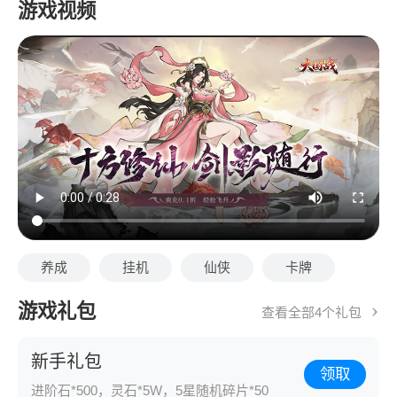
游戏视频
养成
挂机
仙侠
卡牌
游戏礼包
查看全部4个礼包
新手礼包
领取
进阶石*500，灵石*5W，5星随机碎片*50