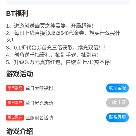
BT福利
1、进游就送幽冥之神孟婆，开局超神！
2、每日上线直接领取双648代金券，想买什么买什
么！
3、0.1折代金券首充三倍获取，续充双倍！！！
4、创角送千抽豪礼，抽到手软，抽到爽！
5、升级领万元真充红包，白嫖直上v11爽不停！
游戏活动
联系客服
单日大额福利
单日累充
自助申请
单日累充活动
单日累充
联系客服
区服冠名活动
单日累充
游戏介绍