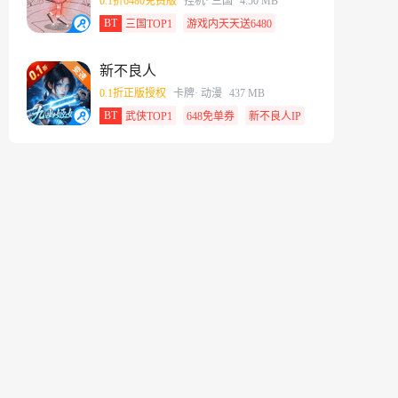
0.1折6480免费版
挂机
· 三国
4.50 MB
BT
三国TOP1
游戏内天天送6480
新不良人
0.1折正版授权
卡牌
· 动漫
437 MB
BT
武侠TOP1
648免单券
新不良人IP