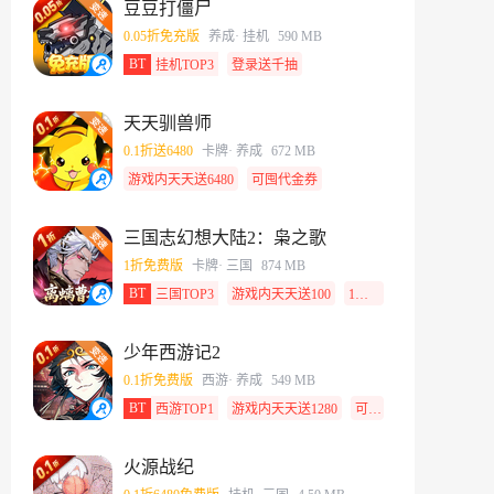
豆豆打僵尸
0.05折免充版
养成
· 挂机
590 MB
BT
挂机TOP3
登录送千抽
天天驯兽师
0.1折送6480
卡牌
· 养成
672 MB
游戏内天天送6480
可囤代金券
三国志幻想大陆2：枭之歌
1折免费版
卡牌
· 三国
874 MB
BT
三国TOP3
游戏内天天送100
1元月卡
少年西游记2
0.1折免费版
西游
· 养成
549 MB
BT
西游TOP1
游戏内天天送1280
可囤代金券
火源战纪