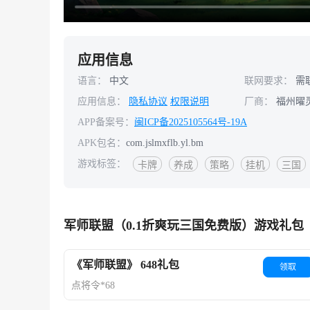
应用信息
语言：
中文
联网要求：
需
应用信息：
隐私协议
权限说明
厂商：
福州曜
APP备案号：
闽ICP备2025105564号-19A
APK包名：
com.jslmxflb.yl.bm
游戏标签：
卡牌
养成
策略
挂机
三国
军师联盟（0.1折爽玩三国免费版）游戏礼包
《军师联盟》 648礼包
领取
点将令*68