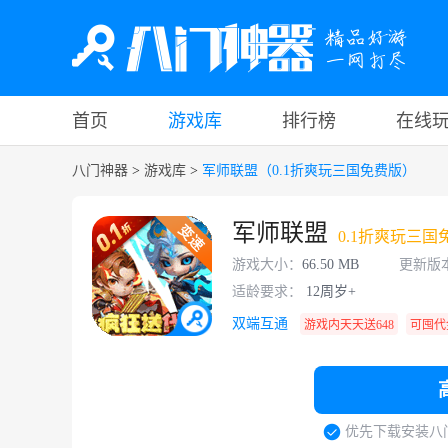
首页
游戏库
排行榜
在线
八门神器
>
游戏库
>
军师联盟（0.1折爽玩三国免费版）
军师联盟
0.1折爽玩三国
游戏大小：
66.50 MB
更新版
适龄要求：
12周岁+
双端互通
游戏内天天送648
可囤代
优先下载安装八