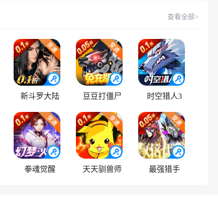
查看全部>
新斗罗大陆
豆豆打僵尸
时空猎人3
拳魂觉醒
天天驯兽师
最强猎手