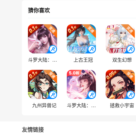
猜你喜欢
斗罗大陆：逆转时空
上古王冠
双生幻想
九州异兽记
斗罗大陆：武魂觉醒
拯救小宇宙
友情链接