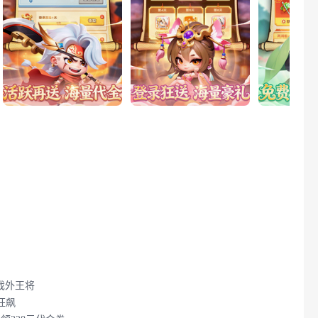
戏外王将
狂飙