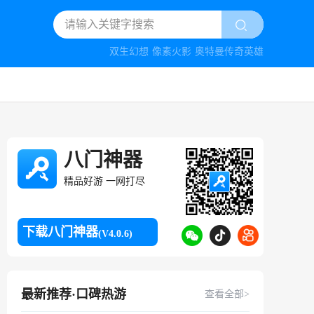
双生幻想
像素火影
奥特曼传奇英雄
八门神器
精品好游 一网打尽
下载八门神器
(V4.0.6)
最新推荐·口碑热游
查看全部>