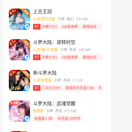
上古王冠
0.1折官方正版
卡牌
· 魔幻
626 MB
BT
卡牌TOP2
648免单券
游戏内天天送648
斗罗大陆：逆转时空
0.1折满V打金版
卡牌
· 养成
440 MB
BT
卡牌TOP1
648免单券
游戏内天天送648
新斗罗大陆
0.1折免费版
卡牌
· 养成
1.5 GB
BT
二次元TOP3
游戏内天天送1280
可囤代金券
斗罗大陆：武魂觉醒
免费版
卡牌
· 养成
975 MB
充值享2.5折
天天送120代币