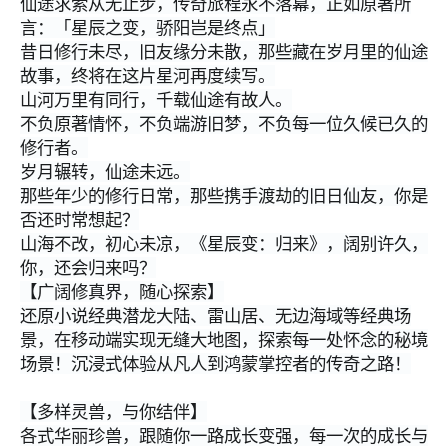
仙途求索从无止步，传奇旅程永不落幕，正如原著所
言：「星辰之变，骄阳岂是终点」
昔日修行未尽，旧友缘分未散，那些藏在岁月里的仙途
故事，终将在这片星河再度续写。
山河万里有同行，千载仙途有故人。
不负原著情怀，不负端游旧梦，不负每一位久候已久的
修行者。
岁月辗转，仙途未远。
那些年少的修行日常，那些携手渡劫的旧日仙友，你是
否还时常想起？
山海不改，初心未凉，《星辰变：归来》，阔别许久，
你，还会归来吗？
【广阔修真界，随心探索】
还原小说经典潜龙大陆、雷山居、无边海域等经典场
景，在移动端实现无缝大地图，探索每一处怀念的秘境
场景！沉浸式体验从凡人到鸿蒙掌控者的传奇之路！
【多样灵兽，与你结伴】
各式华丽珍兽，跟随你一路成长变强，每一次的成长与