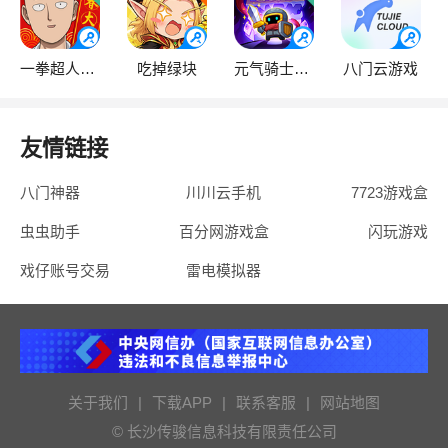
一拳超人·最强之男
吃掉绿块
元气骑士前传
八门云游戏
友情链接
八门神器
川川云手机
7723游戏盒
虫虫助手
百分网游戏盒
闪玩游戏
戏仔账号交易
雷电模拟器
关于我们
|
下载APP
|
联系客服
|
网站地图
© 长沙传骏信息科技有限责任公司