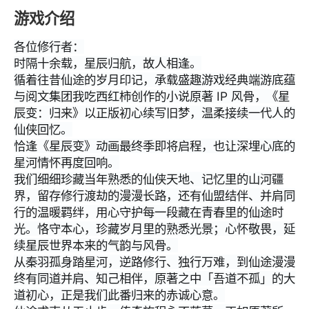
游戏介绍
各位修行者：
时隔十余载，星辰归航，故人相逢。
循着往昔仙途的岁月印记，承载盛趣游戏经典端游底蕴
与阅文集团我吃西红柿创作的小说原著 IP 风骨，《星
辰变：归来》以正版初心续写旧梦，温柔接续一代人的
仙侠回忆。
恰逢《星辰变》动画最终季即将启程，也让深埋心底的
星河情怀再度回响。
我们细细珍藏当年熟悉的仙侠天地、记忆里的山河疆
界，留存修行渡劫的漫漫长路，还有仙盟结伴、并肩同
行的温暖羁绊，用心守护每一段藏在青春里的仙途时
光。恪守本心，珍藏岁月里的熟悉光景；心怀敬畏，延
续星辰世界本来的气韵与风骨。
从秦羽孤身踏星河，逆路修行、独行万难，到仙途漫漫
终有同道并肩、知己相伴，原著之中「吾道不孤」的大
道初心，正是我们此番归来的赤诚心意。