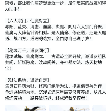
突破，都让我们离梦想更近一步，是你忠实的战友和得
力助手！
【六大宗门，仙魔对立】
赤阳、蓝央、清虚、血魔、炎魔、阴月六大宗门齐聚，
仙魔两大阵营针锋相对。是入仙途、修正道，还是入魔
道、战四方，道途的选择，全由你自己说了算！
【秘境万千，道友同行】
秘境试炼、仙魔副本、上古遗迹全面开放，邀道友组队
共闯，斩妖除魔、渡劫闯关，夺神器功法、炼天材地
宝！
【财法侣地，道途自定】
集灵石丹药为财，修宗门绝学为法，携道侣灵兽为伴，
争遗迹秘境为地。沉浸式还原星辰变修真养成，从凡人
修炼渡劫，一路突破境界，终成鸿蒙掌控者！