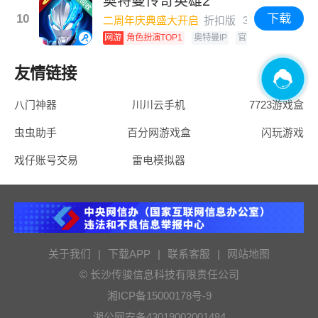
奥特曼传奇英雄2
10
下载
二周年庆典盛大开启
折扣版
3.5 GB
网游
角色扮演TOP1
奥特曼IP
官方常规版
折
友情链接
八门神器
川川云手机
7723游戏盒
虫虫助手
百分网游戏盒
闪玩游戏
戏仔账号交易
雷电模拟器
关于我们
|
下载APP
|
联系客服
|
网站地图
© 长沙传骏信息科技有限责任公司
湘ICP备15000178号-9
湘公网安备43019002001484