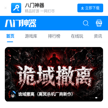
八门神器
立即下载
精品好游 一网打尽
首页
游戏库
排行榜
在线玩
资讯
诡域撤离（离冥杀机厂商新作）