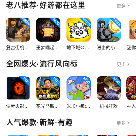
老八推荐·好游都在这里
更多
复古街机大亨
噩梦崛起：生存
地下城公会终极版（steam移植）
进击的小兵（内置菜单）
全网爆火·流行风向标
更多
像素火影次世代
花光马斯克的钱
米加小镇:世界
机械狂欢
神人
人气爆款·新鲜·有趣
更多