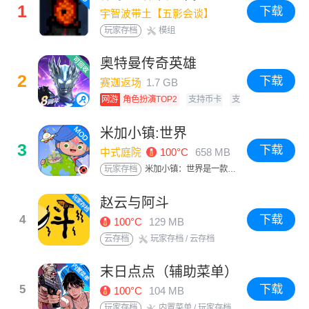
1
下载
宇智波带土【五影会谈】
100°C
406 MB
玩家存档
模组
奥特曼传奇英雄
2
下载
赛迦返场
1.7 GB
网游
角色扮演TOP2
支持币卡
支持回收
米加小镇:世界
3
下载
中式庭院
100°C
658 MB
玩家存档
米加小镇：世界是一款全新的超级应用，你可以搭建自己的世界，并创作出自己更好的故事。
赵云与阿斗
4
下载
100°C
129 MB
云存档
玩家存档
/ 云存档
末日点点（辅助菜单）
5
下载
100°C
104 MB
玩家存档
内置菜单
/ 玩家存档