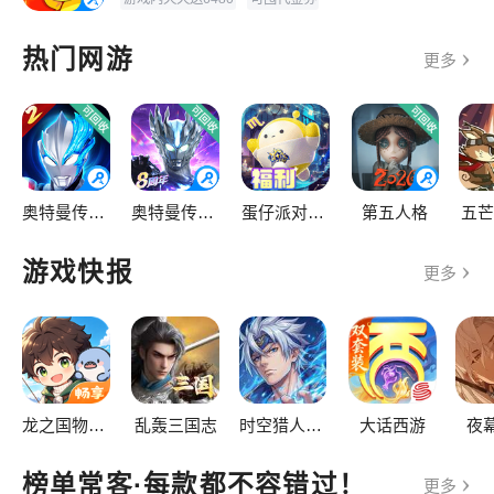
热门网游
更多
奥特曼传奇英雄2
奥特曼传奇英雄
蛋仔派对（官版）
第五人格
五芒
游戏快报
更多
龙之国物语畅享版
乱轰三国志
时空猎人：觉醒
大话西游
夜
榜单常客·每款都不容错过！
更多