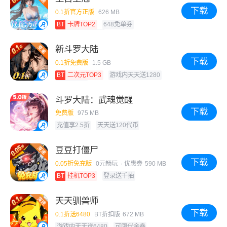
下载
0.1折官方正版
626 MB
BT
卡牌TOP2
648免单券
游戏内天天送648
新斗罗大陆
下载
0.1折免费版
1.5 GB
BT
二次元TOP3
游戏内天天送1280
可囤代金券
斗罗大陆：武魂觉醒
下载
免费版
975 MB
充值享2.5折
天天送120代币
豆豆打僵尸
下载
0.05折免充版
0元畅玩 · 优惠劵
590 MB
BT
挂机TOP3
登录送千抽
天天驯兽师
下载
0.1折送6480
BT折扣版
672 MB
游戏内天天送6480
可囤代金券