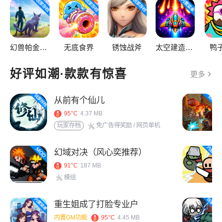
幻兽帕金（MOD菜单）
无底食界
锈蚀战斧
太空建造者（辅助菜单）
鸭
好评如潮·款款有惊喜
更多
从前有个仙儿
95°C
4.37 MB
玩家存档
免广告得奖励
/ 网页单机
幻域对决（风心奕推荐）
91°C
187 MB
模组
重生姐成了打脸专业户
内置GM功能
95°C
4.45 MB