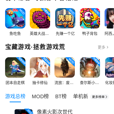
鱼吃鱼
英雄大战疯狂虫虫
先赚一个亿
鸭子背包
宝藏游戏·拯救游戏荒
更多
团本自走棋
抽卡修仙
流放：废土生存 PRO
查尔斯小火车
游戏总榜
MOD榜
BT榜
单机新游榜
像素火影次世代