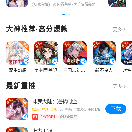
玩家存档
内置菜单
/ 免广告得奖励
大神推荐·高分爆款
更多
双生幻想
九州异兽记
三国志幻想大陆2：枭之歌
新不良人
时空
最新重推
更多
斗罗大陆：逆转时空
下载
0.1折满V打金版
0元畅玩 · 优惠劵
440 MB
BT
卡牌TOP1
648免单券
游戏内天天送648
上古王冠