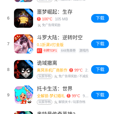
噩梦崛起：生存
6
下载
100°C
105 MB
免广告得奖励
斗罗大陆：逆转时空
7
下载
0.1折满V打金版
0元畅玩 · 优惠劵
440 MB
BT
卡牌TOP1
648免单券
游戏内天天送648
B
诡域撤离
8
下载
离冥杀机厂商新作
99°C
200 MB
玩家存档
免广告得奖励
/ 不减反增
托卡生活：世界
9
下载
全解锁-梦幻婚礼
99°C
948 MB
玩家存档
解锁关卡
/ 玩家存档