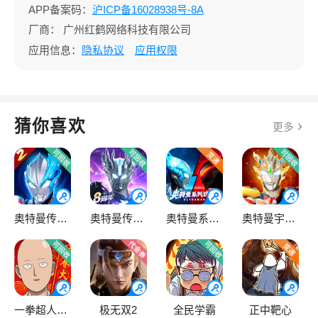
APP备案码：
沪ICP备16028938号-8A
厂商：
广州红鹤网络科技有限公司
应用信息：
隐私协议
应用权限
猜你喜欢
更多
奥特曼传奇英雄2
奥特曼传奇英雄
奥特曼系列OL
奥特曼宇宙英雄
一拳超人·最强之男
极无双2
全民学霸
正中靶心