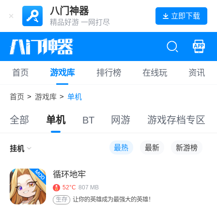
八门神器
立即下载
精品好游 一网打尽
首页
游戏库
排行榜
在线玩
资讯
首页
>
游戏库
>
单机
全部
单机
BT
网游
游戏存档专区
最热
最新
新游榜
挂机
循环地牢
52°C
807 MB
生存
让你的英雄成为最强大的英雄！