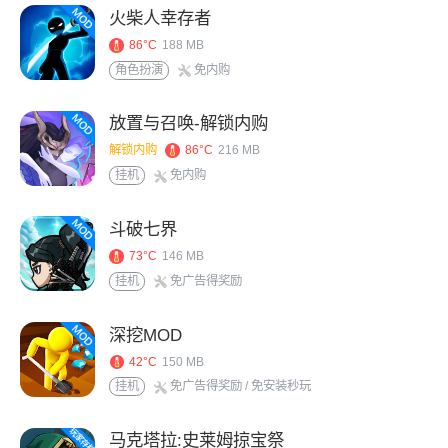
火柴人幸存者
86°C
188 MB
角色扮演
免内购
放置与召唤-解锁内购
解锁内购
86°C
216 MB
挂机
免内购
斗破七界
73°C
146 MB
挂机
免广告得奖励
深挖MOD
42°C
150 MB
挂机
免广告得奖励
/ 免安装秒玩
马克塔拉:史莱姆掠宝祭