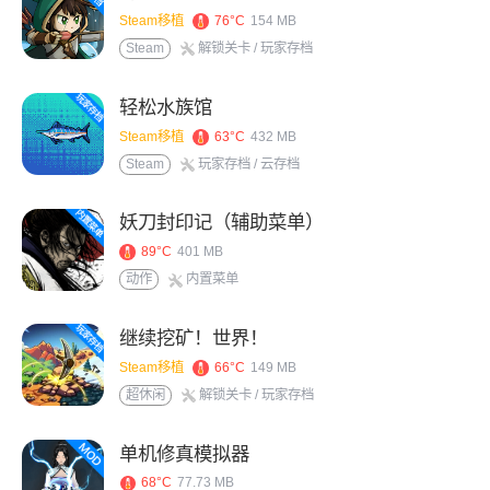
Steam移植
76°C
154 MB
Steam
解锁关卡
/ 玩家存档
轻松水族馆
Steam移植
63°C
432 MB
Steam
玩家存档
/ 云存档
妖刀封印记（辅助菜单）
89°C
401 MB
动作
内置菜单
继续挖矿！世界！
Steam移植
66°C
149 MB
超休闲
解锁关卡
/ 玩家存档
单机修真模拟器
68°C
77.73 MB