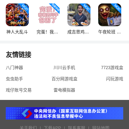
神人大乱斗
完蛋！我被男同学包围了
成吉思鸡语音盒
午夜轮班 正式版
友情链接
八门神器
川川云手机
7723游戏盒
虫虫助手
百分网游戏盒
闪玩游戏
戏仔账号交易
雷电模拟器
关于我们
|
下载APP
|
联系客服
|
网站地图