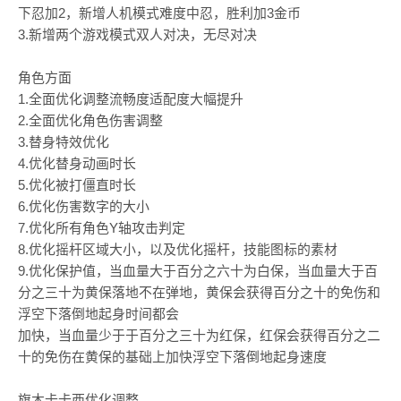
下忍加2，新增人机模式难度中忍，胜利加3金币
3.新增两个游戏模式双人对决，无尽对决
角色方面
1.全面优化调整流畅度适配度大幅提升
2.全面优化角色伤害调整
3.替身特效优化
4.优化替身动画时长
5.优化被打僵直时长
6.优化伤害数字的大小
7.优化所有角色Y轴攻击判定
8.优化摇杆区域大小，以及优化摇杆，技能图标的素材
9.优化保护值，当血量大于百分之六十为白保，当血量大于百
分之三十为黄保落地不在弹地，黄保会获得百分之十的免伤和
浮空下落倒地起身时间都会
加快，当血量少于于百分之三十为红保，红保会获得百分之二
十的免伤在黄保的基础上加快浮空下落倒地起身速度
旗木卡卡西优化调整