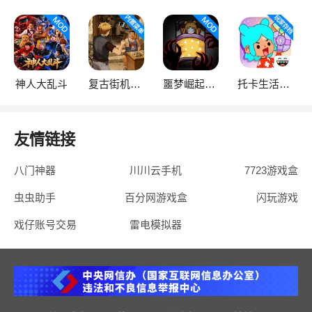
神人大乱斗
复古街机大亨
噩梦崛起：生存
托卡生活：世界
友情链接
八门神器
川川云手机
7723游戏盒
虫虫助手
百分网游戏盒
闪玩游戏
戏仔账号交易
雷电模拟器