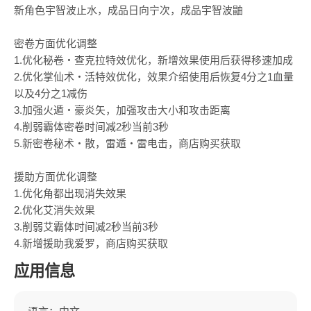
新角色宇智波止水，成品日向宁次，成品宇智波鼬
密卷方面优化调整
1.优化秘卷・查克拉特效优化，新增效果使用后获得移速加成
2.优化掌仙术・活特效优化，效果介绍使用后恢复4分之1血量
以及4分之1减伤
3.加强火遁・豪炎矢，加强攻击大小和攻击距离
4.削弱霸体密卷时间减2秒当前3秒
5.新密卷秘术・散，雷遁・雷电击，商店购买获取
援助方面优化调整
1.优化角都出现消失效果
2.优化艾消失效果
3.削弱艾霸体时间减2秒当前3秒
4.新增援助我爱罗，商店购买获取
应用信息