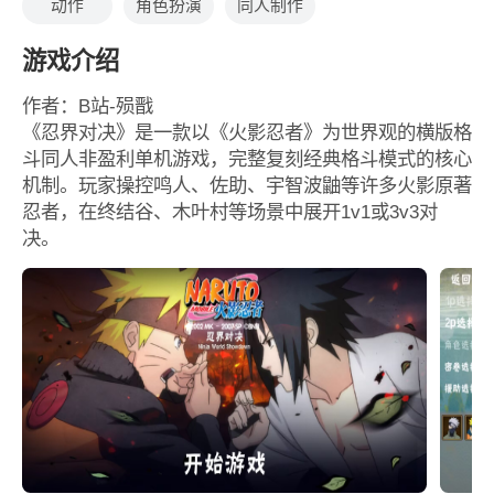
动作
角色扮演
同人制作
游戏介绍
作者：B站-殒戬
《忍界对决》是一款以《火影忍者》为世界观的横版格
斗同人非盈利单机游戏，完整复刻经典格斗模式的核心
机制。玩家操控鸣人、佐助、宇智波鼬等许多火影原著
忍者，在终结谷、木叶村等场景中展开1v1或3v3对
决。