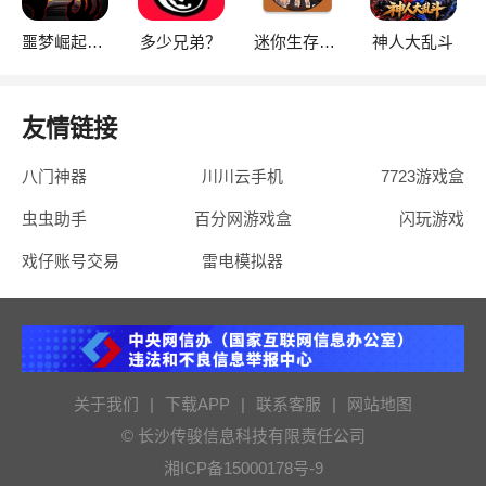
噩梦崛起：生存
多少兄弟？
迷你生存僵尸大战魔改版
神人大乱斗
友情链接
八门神器
川川云手机
7723游戏盒
虫虫助手
百分网游戏盒
闪玩游戏
戏仔账号交易
雷电模拟器
关于我们
|
下载APP
|
联系客服
|
网站地图
© 长沙传骏信息科技有限责任公司
湘ICP备15000178号-9