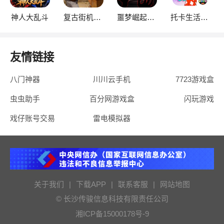
神人大乱斗
复古街机大亨
噩梦崛起：生存
托卡生活：世界
友情链接
八门神器
川川云手机
7723游戏盒
虫虫助手
百分网游戏盒
闪玩游戏
戏仔账号交易
雷电模拟器
关于我们
|
下载APP
|
联系客服
|
网站地图
© 长沙传骏信息科技有限责任公司
湘ICP备15000178号-9