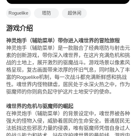
Roguelike
塔防
超休闲
游戏介绍
神灵炮手（辅助菜单）带你进入魂世界的冒险旅程
神灵炮手（辅助菜单）是一款融合了经典塔防与射击元
素的创新游戏，带你深入魂世界，在这片充满危机和挑
战的土地上，展开激烈的驱魔战斗。游戏场景以像素风
格呈现，复古画面带来浓厚的怀旧气息，同时融入了丰
富的Roguelike机制，每一次战斗都充满新鲜感和挑战
性。魂世界内怪物肆虐，居民处于水深火热之中，作为
驱魔师的你则肩负起守护这片土地安宁的使命。
魂世界的危机与驱魔师的崛起
在神灵炮手（辅助菜单）的背景设定中，魂世界被各种
强大的怪物入侵，威胁着居民的生命安全。普通居民无
法抵挡这些邪恶力量的侵袭，唯有驱魔师凭借自身过人
的战斗能力和技术，站在守护魂世界的最前线。游戏内