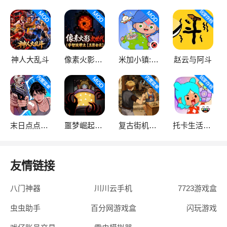
神人大乱斗
像素火影次世代
米加小镇:世界
赵云与阿斗
末日点点（辅助菜单）
噩梦崛起：生存
复古街机大亨
托卡生活：世界
友情链接
八门神器
川川云手机
7723游戏盒
虫虫助手
百分网游戏盒
闪玩游戏