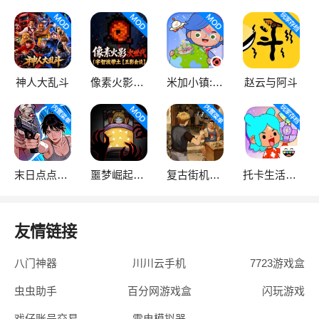
神人大乱斗
像素火影次世代
米加小镇:世界
赵云与阿斗
末日点点（辅助菜单）
噩梦崛起：生存
复古街机大亨
托卡生活：世界
友情链接
八门神器
川川云手机
7723游戏盒
虫虫助手
百分网游戏盒
闪玩游戏
戏仔账号交易
雷电模拟器