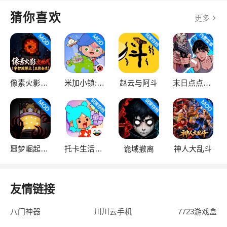
猜你喜欢
更多
像素火影次世代
米加小镇:世界
赵云与阿斗
末日点点（辅助菜单）
噩梦崛起：生存
托卡生活：世界
诡域撤离
神人大乱斗
友情链接
八门神器
川川云手机
7723游戏盒