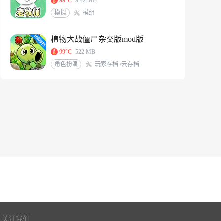
99°C
9.42 MB
模拟
模组
植物大战僵尸杂交版mod版
99°C
522 MB
角色扮演
玩家存档 /云存档
关注我们