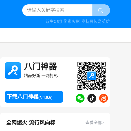
双生幻想
像素火影
奥特曼传奇英雄
八门神器
精品好游 一网打尽
下载八门神器
(V4.0.6)
全网爆火·流行风向标
查看全部>