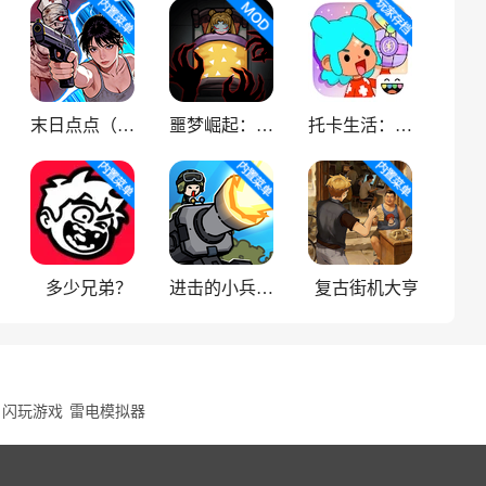
末日点点（辅助菜单）
噩梦崛起：生存
托卡生活：世界
多少兄弟？
进击的小兵（内置菜单）
复古街机大亨
闪玩游戏
雷电模拟器