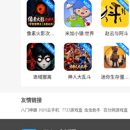
像素火影次世代
米加小镇:世界
赵云与阿斗
诡域撤离
神人大乱斗
迷你生存僵尸大战魔改版
友情链接
八门神器
川川云手机
7723游戏盒
虫虫助手
百分网游戏盒