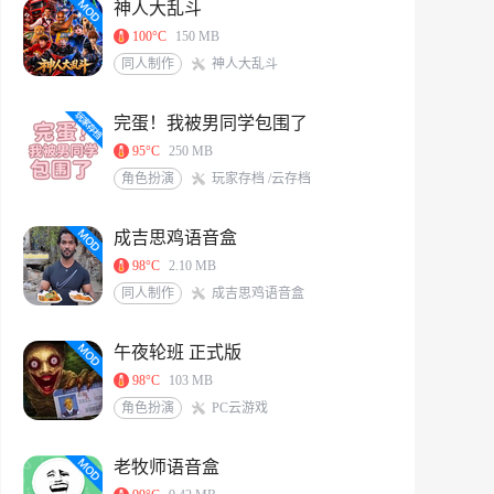
神人大乱斗
100°C
150 MB
同人制作
神人大乱斗
完蛋！我被男同学包围了
95°C
250 MB
角色扮演
玩家存档 /云存档
成吉思鸡语音盒
98°C
2.10 MB
同人制作
成吉思鸡语音盒
午夜轮班 正式版
98°C
103 MB
角色扮演
PC云游戏
老牧师语音盒