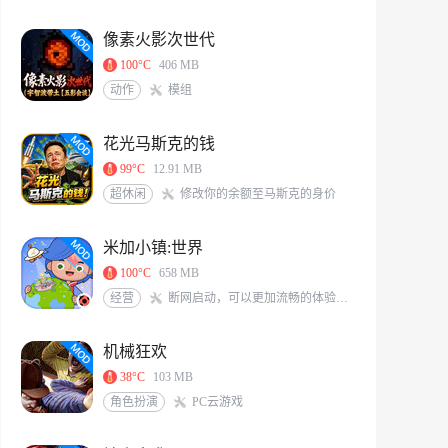
像素火影次世代
100°C
406 MB
动作
模组
花光马斯克的钱
99°C
12.91 MB
超休闲
修改你的余额至马斯克的身价
米加小镇:世界
100°C
658 MB
经营
断网启动，可以更加流畅的体验游戏<br/>米加/托卡玩家QQ交流群：117331491[action url=http://qm.qq.com/cgi-bin/qm/qr?_wv=1027&k=6X8Vf-nbKoIVVCzMHEKJaKq-S0A0zIrS&authKey=L77PNkwS6KWVs379sBDg9O7J%2BZLRFEjjXTWpXqGBveIRNdsENG0elvPpkFj%2FRVd7&noverify=0&group_code=117331491 text=加入QQ群聊]
机械狂欢
38°C
103 MB
角色扮演
PC云游戏