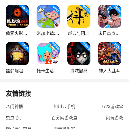
像素火影次世代
米加小镇:世界
赵云与阿斗
末日点点（辅助菜单）
噩梦崛起：生存
托卡生活：世界
诡域撤离
神人大乱斗
友情链接
八门神器
川川云手机
7723游戏盒
虫虫助手
百分网游戏盒
闪玩游戏
戏仔账号交易
雷电模拟器