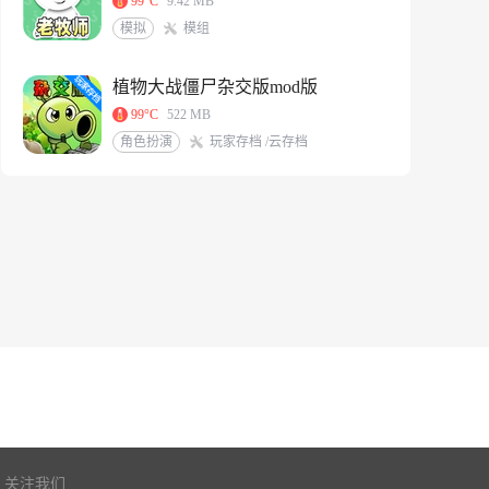
99°C
9.42 MB
模拟
模组
植物大战僵尸杂交版mod版
99°C
522 MB
角色扮演
玩家存档 /云存档
关注我们