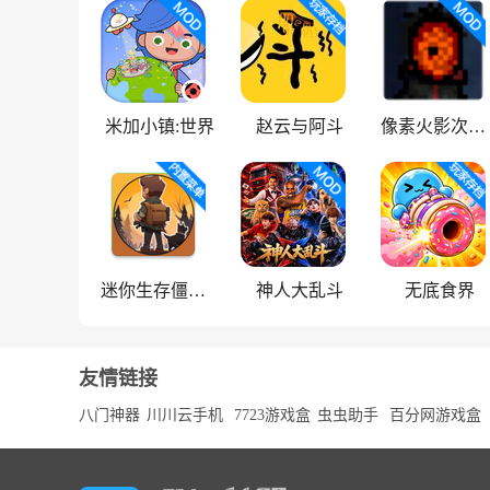
米加小镇:世界
赵云与阿斗
像素火影次世代
迷你生存僵尸大战魔改版
神人大乱斗
无底食界
友情链接
八门神器
川川云手机
7723游戏盒
虫虫助手
百分网游戏盒