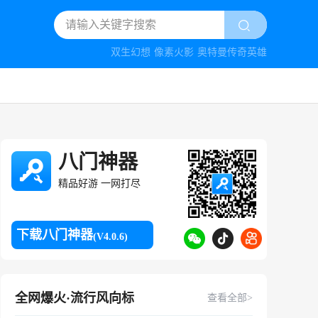
双生幻想
像素火影
奥特曼传奇英雄
八门神器
精品好游 一网打尽
下载八门神器
(V4.0.6)
全网爆火·流行风向标
查看全部>