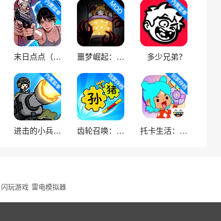
末日点点（辅助菜单）
噩梦崛起：生存
多少兄弟？
进击的小兵（内置菜单）
齿轮召唤：汉字战争
托卡生活：世界
闪玩游戏
雷电模拟器