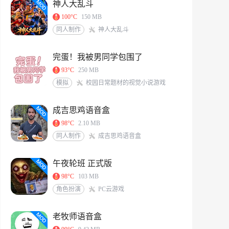
神人大乱斗
100°C
150 MB
同人制作
神人大乱斗
完蛋！我被男同学包围了
93°C
250 MB
模拟
校园日常题材的视觉小说游戏
成吉思鸡语音盒
98°C
2.10 MB
同人制作
成吉思鸡语音盒
午夜轮班 正式版
98°C
103 MB
角色扮演
PC云游戏
老牧师语音盒