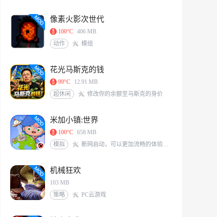
像素火影次世代
100°C
406 MB
动作
模组
花光马斯克的钱
99°C
12.91 MB
超休闲
修改你的余额至马斯克的身价
米加小镇:世界
100°C
658 MB
模拟
断网启动，可以更加流畅的体验游戏<br/>米加/托卡玩家QQ交流群：117331491[action url=http://qm.qq.com/cgi-bin/qm/qr?_wv=1027&k=6X8Vf-nbKoIVVCzMHEKJaKq-S0A0zIrS&authKey=L77PNkwS6KWVs379sBDg9O7J%2BZLRFEjjXTWpXqGBveIRNdsENG0elvPpkFj%2FRVd7&noverify=0&group_code=117331491 text=加入QQ群聊]
机械狂欢
103 MB
策略
PC云游戏