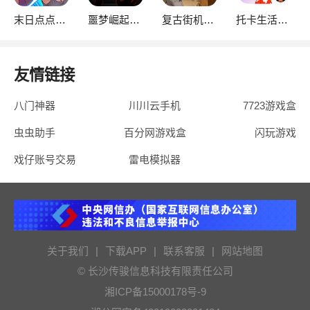
末日点点（辅助菜单）
噩梦崛起：生存
复古街机大亨
托卡生活：世界
友情链接
八门神器
川川云手机
7723游戏盒
虫虫助手
百分网游戏盒
闪玩游戏
戏仔账号交易
雷电模拟器
关于我们
|
下载APP
|
联系客服
|
网站地图
© 长沙传骏信息科技有限责任公司
湘ICP备15000178号-9