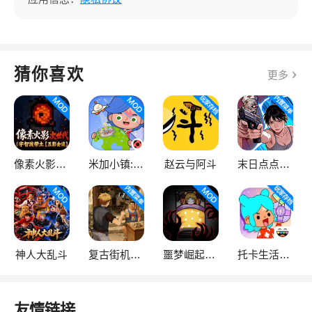
猜你喜欢
更多
像素火影次世代
米加小镇:世界
赵云与阿斗
末日点点（辅助菜单）
神人大乱斗
复古街机大亨
噩梦崛起：生存
托卡生活：世界
友情链接