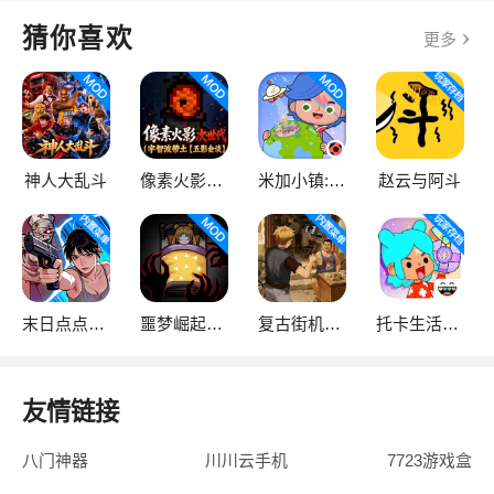
猜你喜欢
更多
神人大乱斗
像素火影次世代
米加小镇:世界
赵云与阿斗
末日点点（辅助菜单）
噩梦崛起：生存
复古街机大亨
托卡生活：世界
友情链接
八门神器
川川云手机
7723游戏盒