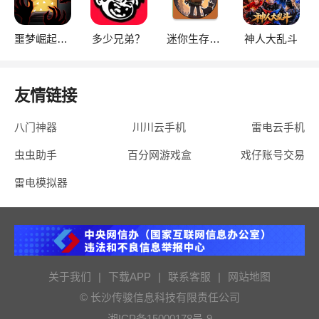
噩梦崛起：生存
多少兄弟？
迷你生存僵尸大战魔改版
神人大乱斗
友情链接
八门神器
川川云手机
雷电云手机
虫虫助手
百分网游戏盒
戏仔账号交易
雷电模拟器
关于我们
|
下载APP
|
联系客服
|
网站地图
© 长沙传骏信息科技有限责任公司
湘ICP备15000178号-9