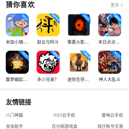
猜你喜欢
更多
米加小镇:世界
赵云与阿斗
像素火影次世代
末日点点（辅助菜单）
噩梦崛起：生存
多少兄弟？
迷你生存僵尸大战魔改版
神人大乱斗
友情链接
八门神器
川川云手机
雷电云手机
虫虫助手
百分网游戏盒
戏仔账号交易