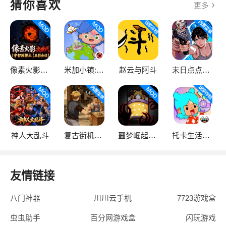
猜你喜欢
更多
像素火影次世代
米加小镇:世界
赵云与阿斗
末日点点（辅助菜单）
神人大乱斗
复古街机大亨
噩梦崛起：生存
托卡生活：世界
友情链接
八门神器
川川云手机
7723游戏盒
虫虫助手
百分网游戏盒
闪玩游戏