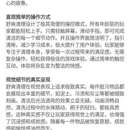
心的疲惫。
直观简单的操作方式
舒爽清理设计了极其简便的操控模式，所有年龄层的玩
家都能轻松上手。只需轻触屏幕，滑动手指，即可完成
清洁的每一个细节动作。并且操作界面简洁明了，指引
清晰，减少学习成本，极大提升了用户体验。玩家能够
专注于清理本身，享受每一次过程带来的满足感，无需
复杂操作，轻松获得极佳的游戏体验。通过简单的触控
互动，体验将杂乱变为整洁的快感。
视觉细节的真实呈现
舒爽清理在视觉表现上追求极致真实。每件脏污物品都
会展现出丰富的细节，如泥土、污渍和灰尘等都被细致
刻画，清洁后光洁透亮的效果立显无疑。动画流畅自
然，清洗过程中的水珠跳动、刷子的轻扫，都极具质
感。这种真实感不仅让玩家获得视觉上的满足，也增强
了沉浸感和成就感。随着每一件物品被恢复原貌，成就
感和愉悦感油然而生。