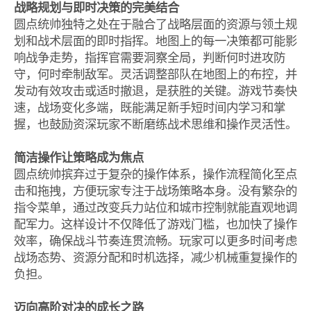
战略规划与即时决策的完美结合
圆点统帅独特之处在于融合了战略层面的资源与领土规
划和战术层面的即时指挥。地图上的每一决策都可能影
响战争走势，指挥官需要洞察全局，判断何时进攻防
守，何时牵制敌军。灵活调整部队在地图上的布控，并
发动有效攻击或适时撤退，是获胜的关键。游戏节奏快
速，战场变化多端，既能满足新手短时间内学习和掌
握，也鼓励资深玩家不断磨练战术思维和操作灵活性。
简洁操作让策略成为焦点
圆点统帅摈弃过于复杂的操作体系，操作流程简化至点
击和拖拽，方便玩家专注于战场策略本身。没有繁杂的
指令菜单，通过改变兵力站位和城市控制就能直观地调
配军力。这样设计不仅降低了游戏门槛，也加快了操作
效率，确保战斗节奏连贯流畅。玩家可以更多时间考虑
战场态势、资源分配和时机选择，减少机械重复操作的
负担。
迈向高阶对决的成长之路