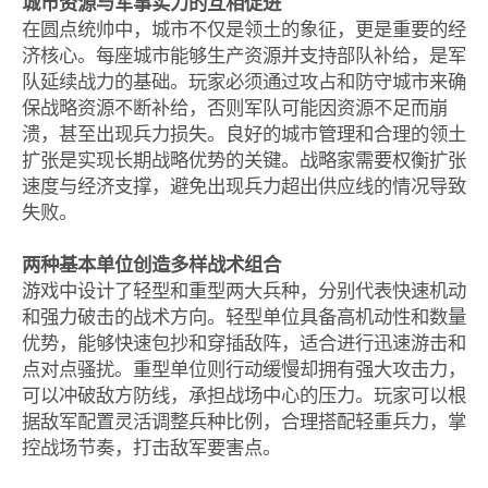
城市资源与军事实力的互相促进
在圆点统帅中，城市不仅是领土的象征，更是重要的经
济核心。每座城市能够生产资源并支持部队补给，是军
队延续战力的基础。玩家必须通过攻占和防守城市来确
保战略资源不断补给，否则军队可能因资源不足而崩
溃，甚至出现兵力损失。良好的城市管理和合理的领土
扩张是实现长期战略优势的关键。战略家需要权衡扩张
速度与经济支撑，避免出现兵力超出供应线的情况导致
失败。
两种基本单位创造多样战术组合
游戏中设计了轻型和重型两大兵种，分别代表快速机动
和强力破击的战术方向。轻型单位具备高机动性和数量
优势，能够快速包抄和穿插敌阵，适合进行迅速游击和
点对点骚扰。重型单位则行动缓慢却拥有强大攻击力，
可以冲破敌方防线，承担战场中心的压力。玩家可以根
据敌军配置灵活调整兵种比例，合理搭配轻重兵力，掌
控战场节奏，打击敌军要害点。