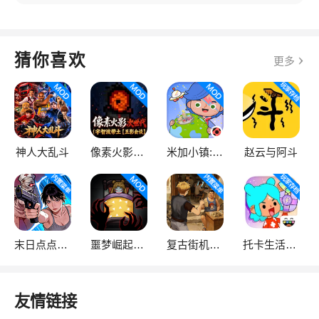
猜你喜欢
更多
神人大乱斗
像素火影次世代
米加小镇:世界
赵云与阿斗
末日点点（辅助菜单）
噩梦崛起：生存
复古街机大亨
托卡生活：世界
友情链接