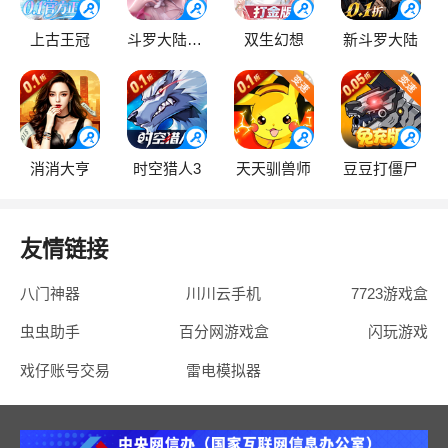
上古王冠
斗罗大陆：逆转时空
双生幻想
新斗罗大陆
消消大亨
时空猎人3
天天驯兽师
豆豆打僵尸
友情链接
八门神器
川川云手机
7723游戏盒
虫虫助手
百分网游戏盒
闪玩游戏
戏仔账号交易
雷电模拟器