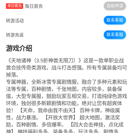
自助申请
每日首充
单日累充
联系客服
转游活动
联系客服
转游充返
游戏介绍
《天地诸神（3.5折神兽无限刀）》这是一款单职业战
兽合技传奇类游戏，战斗打击感强。所有专属装备均可
掉落。
专属神器，全新冰雪专属剧情服，融合了多种元素和玩
法等专属，百种剧情，千张地图，内容较多，装备保
值，大型专属服，鼓励玩家互相交易，打造纯绿色游戏
环境，独创很多新颖剧情和功能，绝对让您有超爽体
验！ 【天命，我命由我不由天】 百种卡牌，神级属
性，战力暴涨。 【开放大世界】 超大地图，激活奖
励，百种剧情、多倍爆率。 【四大合击神技，点化成
神】 神技福利多多、装备多多，玩法多多、剧情多