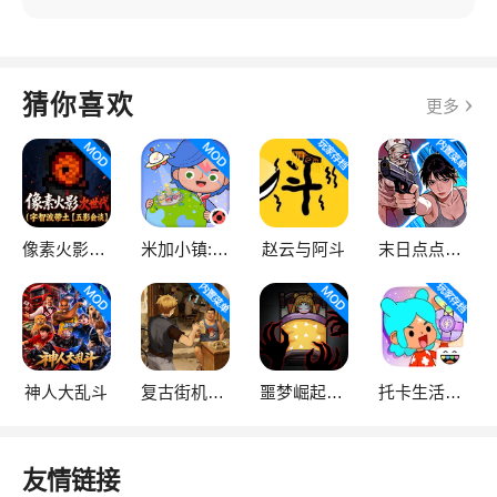
猜你喜欢
更多
像素火影次世代
米加小镇:世界
赵云与阿斗
末日点点（辅助菜单）
神人大乱斗
复古街机大亨
噩梦崛起：生存
托卡生活：世界
友情链接