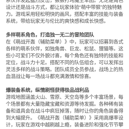
系伙伴发起猛烈反击，狠狠打垮魔王军团。无论是角色
设计还是战斗方式，都让玩家体验“萌中带狠”的独特魅
力。游戏采用轻松明快的画风，搭配丰富的技能与装备
系统，带给玩家无与伦比的爽快感和成长快感。
多样萌系角色，打造独一无二的冒险团队
在《萌战开轰（辅助菜单）》中，玩家可以招募到各式
各样的萌系伙伴，如独角兽、巨龙、松鼠、狸猫等。这
些小可爱们不仅外貌讨喜，每个角色还有独特的技能和
定位，战斗力十足。搭配不同的队伍组合，可以发挥出
灵活多样的战斗策略。团队成员全员参战，战场上的热
血混战让每一场战斗都充满激情和惊喜。
爆装备系统，纵情刷怪获得极品战利品
游戏地图涵盖火山、雪原、天空岛等多个丰富场景，每
个场景都有大量隐藏宝藏和资源等待发掘。各种稀有装
备和道具会在战斗中疯狂掉落，随时让你的角色装备得
到大幅提升。《萌战开轰（辅助菜单）》采用高爆率设
计，玩家在游戏中越刷越上瘾，装备进阶和强化节节攀