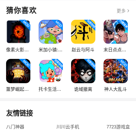
猜你喜欢
更多
像素火影次世代
米加小镇:世界
赵云与阿斗
末日点点（辅助菜单）
噩梦崛起：生存
托卡生活：世界
诡域撤离
神人大乱斗
友情链接
八门神器
川川云手机
7723游戏盒