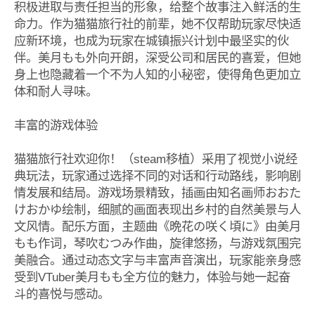
积极进取与责任担当的形象，给整个故事注入鲜活的生
命力。作为猫猫旅行社的前辈，她不仅帮助玩家尽快适
应新环境，也成为玩家在城镇振兴计划中最坚实的伙
伴。美月もも外向开朗，深受公司和居民的喜爱，但她
身上也隐藏着一个不为人知的小秘密，使得角色更加立
体和耐人寻味。
丰富的游戏体验
猫猫旅行社欢迎你！（steam移植）采用了视觉小说经
典玩法，玩家通过选择不同的对话和行动路线，影响剧
情发展和结局。游戏场景精致，插画由知名画师おおた
けおかゆ绘制，细腻的画面表现出乡村的自然美景与人
文风情。配乐方面，主题曲《晩花の咲く頃に》由美月
もも作词，琴吹むつみ作曲，旋律悠扬，与游戏氛围完
美融合。通过动态文字与丰富声音演出，玩家能亲身感
受到VTuber美月もも全方位的魅力，体验与她一起奋
斗的喜悦与感动。