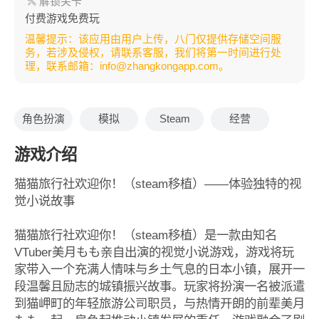
解锁关卡
付费游戏免费玩
温馨提示：该应用由用户上传，八门仅提供存储空间服
务，若涉及侵权，请联系客服，我们将第一时间进行处
理，联系邮箱：info@zhangkongapp.com。
角色扮演
模拟
Steam
经营
游戏介绍
猫猫旅行社欢迎你！（steam移植）——体验独特的视
觉小说故事
猫猫旅行社欢迎你！（steam移植）是一款由知名
VTuber美月もも亲自出演的视觉小说游戏，游戏将玩
家带入一个充满人情味与乡土气息的日本小镇，展开一
段温馨且励志的城镇振兴故事。玩家将扮演一名被派遣
到猫岬町的年轻旅游公司职员，与热情开朗的前辈美月