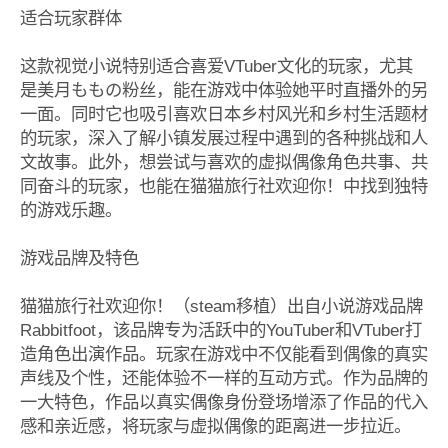
适合玩家群体
这款视觉小说特别适合喜爱VTuber文化的玩家，尤其
是美月ももの粉丝，能在游戏中体验她平时直播外的另
一面。同时它也吸引喜欢日本乡村风光和乡村生活题材
的玩家，深入了解小镇发展过程中遇到的各种挑战和人
文故事。此外，想尝试与喜欢的虚拟偶像角色共事、共
同奋斗的玩家，也能在猫猫旅行社欢迎你！中找到独特
的游戏乐趣。
游戏品牌及特色
猫猫旅行社欢迎你！（steam移植）出自小说游戏品牌
Rabbitfoot，该品牌专为活跃中的YouTuber和VTuber打
造角色出演作品。玩家在游戏中不仅能看到偶像的真实
声线及个性，还能体验不一样的互动方式。作为品牌的
一大特色，作品以真实偶像身份登场增添了作品的代入
感和亲近感，将玩家与虚拟偶像的距离进一步拉近。