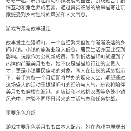
もも一起，肩负起推动小镇发展的重任。游戏融合了剧
情互动和角色养成要素，通过真实细腻的故事描写让玩
家感受到乡村独特的风光和人文气息。
游戏背景与故事设定
故事发生在猫岬町，一个曾经繁荣但如今渐渐没落的乡
间小镇。小镇的旅游业陷入低谷，居民生活亦因此受到
影响。玩家作为公司新成员，刚刚抵达猫岬町就遇到了
热情的前辈美月もも。她不仅是猫猫旅行社的宝贵人
才，更是小镇居民信赖的对象。两人在社长的紧急指示
下，着手筹备一个月后即将举办的烟花大会，期望通过
这场盛大的活动重振猫岬町的经济与人气。玩家将陪伴
美月もも穿梭在渔港、商店街和水蜜桃农园等多处小镇
风光中，体验不同场景带来的生活气息和任务挑战。
重要角色介绍
游戏主要角色美月もも由本人配音，她在游戏中展现出