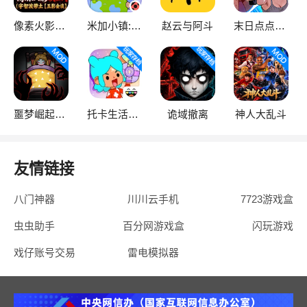
像素火影次世代
米加小镇:世界
赵云与阿斗
末日点点（辅助菜单）
噩梦崛起：生存
托卡生活：世界
诡域撤离
神人大乱斗
友情链接
八门神器
川川云手机
7723游戏盒
虫虫助手
百分网游戏盒
闪玩游戏
戏仔账号交易
雷电模拟器