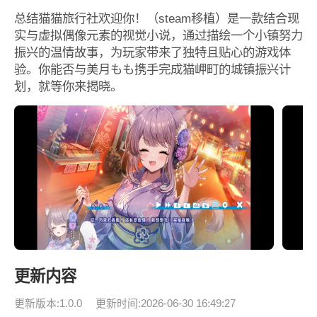
总结猫猫旅行社欢迎你！（steam移植）是一款结合现
实与虚拟偶像元素的视觉小说，通过描绘一个小镇努力
振兴的温情故事，为玩家带来了独特且贴心的游戏体
验。你能否与美月もも携手完成猫岬町的城镇振兴计
划，就等你来揭晓。
更新内容
更新版本:1.0.0
更新时间:2026-06-30 16:49:27