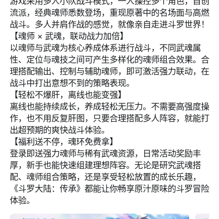
游戏采用多人小队战斗模式，一人操控多个角色，自创
流派，经典魂师悉数登场，重现原著中的名场面与高燃
战斗。多人并肩作战的感觉，就像亲自走进斗罗世界！
【魂师 × 武魂，联动战力加倍】
以魂师与武魂为核心养成体系进行战斗，不同武魂属
性、定位与魂技之间可产生多样化的魂师组合效果。合
理搭配输出、控制与辅助魂师，即可激活强力联动，在
战斗中打出意想不到的策略表现。
【轻松不爆肝，离线也能变强】
离线也能持续成长，养成轻松无压力。不需要高强度操
作，也不用反复肝图，只要合理搭配多人阵容，就能打
出超预期的爽快战斗体验。
【福利送不停，魂环免费拿】
登录即送强力魂师与稀有武魂资源，日常活动奖励丰
厚，新手也能快速组建理想阵容。无论是研究武魂搭
配、魂师组合策略，还是享受轻松放置的成长乐趣，
《斗罗大陆：传承》都能让你畅享原汁原味的斗罗冒险
体验。