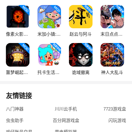
像素火影次世代
米加小镇:世界
赵云与阿斗
末日点点（辅助菜单）
噩梦崛起：生存
托卡生活：世界
诡域撤离
神人大乱斗
友情链接
八门神器
川川云手机
7723游戏盒
虫虫助手
百分网游戏盒
闪玩游戏
戏仔账号交易
雷电模拟器