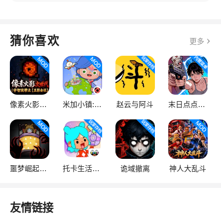
猜你喜欢
更多
像素火影次世代
米加小镇:世界
赵云与阿斗
末日点点（辅助菜单）
噩梦崛起：生存
托卡生活：世界
诡域撤离
神人大乱斗
友情链接