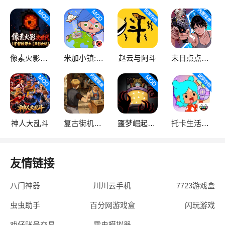
像素火影次世代
米加小镇:世界
赵云与阿斗
末日点点（辅助菜单）
神人大乱斗
复古街机大亨
噩梦崛起：生存
托卡生活：世界
友情链接
八门神器
川川云手机
7723游戏盒
虫虫助手
百分网游戏盒
闪玩游戏
戏仔账号交易
雷电模拟器