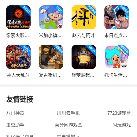
像素火影次世代
米加小镇:世界
赵云与阿斗
末日点点（辅助菜单）
神人大乱斗
复古街机大亨
噩梦崛起：生存
托卡生活：世界
友情链接
八门神器
川川云手机
7723游戏盒
虫虫助手
百分网游戏盒
闪玩游戏
戏仔账号交易
雷电模拟器