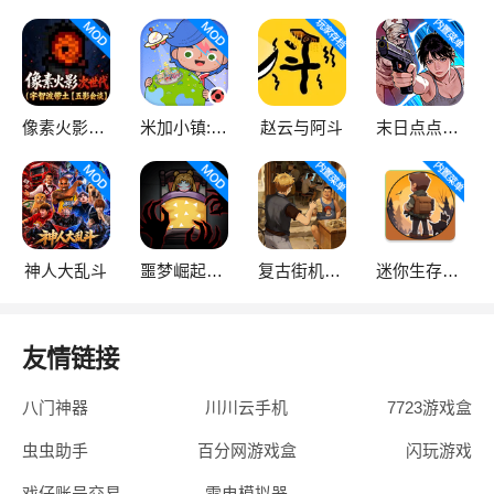
像素火影次世代
米加小镇:世界
赵云与阿斗
末日点点（辅助菜单）
神人大乱斗
噩梦崛起：生存
复古街机大亨
迷你生存僵尸大战魔改版
友情链接
八门神器
川川云手机
7723游戏盒
虫虫助手
百分网游戏盒
闪玩游戏
戏仔账号交易
雷电模拟器