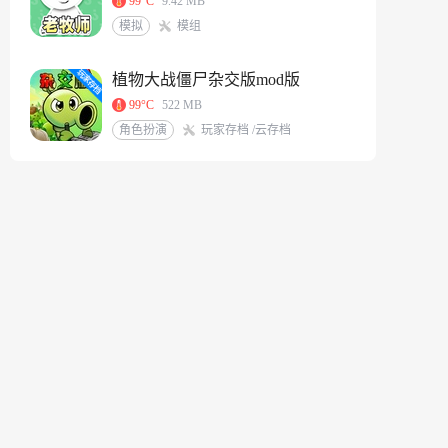
99°C
9.42 MB
模拟
模组
植物大战僵尸杂交版mod版
99°C
522 MB
角色扮演
玩家存档 /云存档