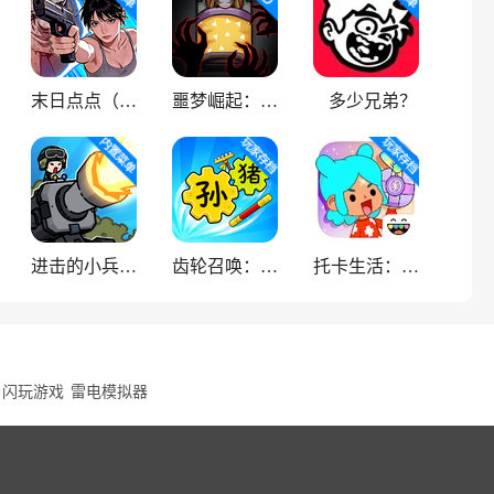
末日点点（辅助菜单）
噩梦崛起：生存
多少兄弟？
进击的小兵（内置菜单）
齿轮召唤：汉字战争
托卡生活：世界
闪玩游戏
雷电模拟器