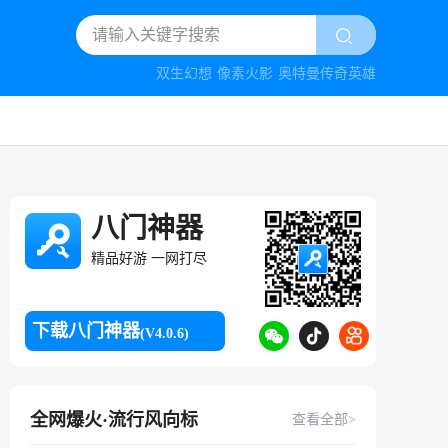
双生幻想
像素火影
奥特曼传奇英雄
八门神器
精品好游 一网打尽
下载八门神器
(V4.0.6)
全网爆火·流行风向标
查看全部>