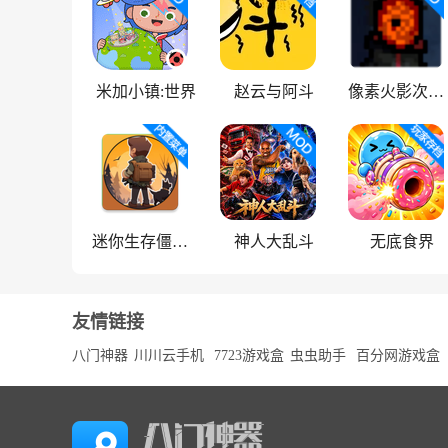
米加小镇:世界
赵云与阿斗
像素火影次世代
迷你生存僵尸大战魔改版
神人大乱斗
无底食界
友情链接
八门神器
川川云手机
7723游戏盒
虫虫助手
百分网游戏盒