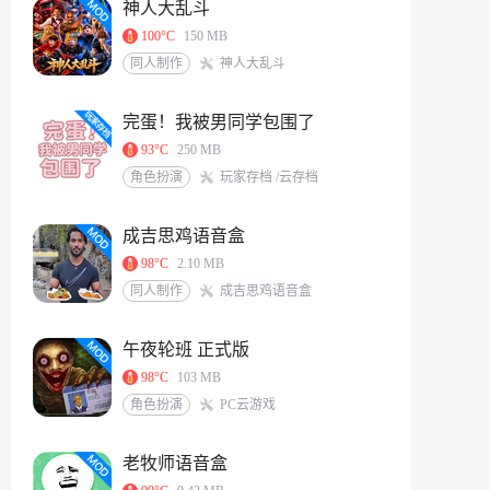
神人大乱斗
100°C
150 MB
同人制作
神人大乱斗
完蛋！我被男同学包围了
93°C
250 MB
角色扮演
玩家存档 /云存档
成吉思鸡语音盒
98°C
2.10 MB
同人制作
成吉思鸡语音盒
午夜轮班 正式版
98°C
103 MB
角色扮演
PC云游戏
老牧师语音盒