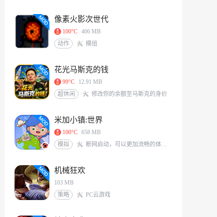
像素火影次世代
100°C
406 MB
动作
模组
花光马斯克的钱
99°C
12.91 MB
超休闲
修改你的余额至马斯克的身价
米加小镇:世界
100°C
658 MB
模拟
断网启动，可以更加流畅的体验游戏<br/>米加/托卡玩家QQ交流群：117331491[action url=http://qm.qq.com/cgi-bin/qm/qr?_wv=1027&k=6X8Vf-nbKoIVVCzMHEKJaKq-S0A0zIrS&authKey=L77PNkwS6KWVs379sBDg9O7J%2BZLRFEjjXTWpXqGBveIRNdsENG0elvPpkFj%2FRVd7&noverify=0&group_code=117331491 text=加入QQ群聊]
机械狂欢
103 MB
策略
PC云游戏