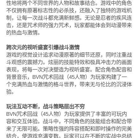
性地将两个不同世界的人物和故事结合。游戏中的角色
不仅拥有原著标志性的必杀技，还融入了独特的游戏机
制，让每一次战斗都充满新鲜感。无论是忍者的疾风连
击，还是咒术师的强力咒术，玩家都能体会到动漫带来
的热血与激情。
跨次元的视听盛宴引爆战斗激情
游戏的视觉设计追求动漫原著的细节还原，同时注重战
斗观感的震撼力。炫丽的技能特效和极具冲击力的画面
表现，将每一次对决塑造为视听盛宴。配合角色配音和
背景音乐，BVN咒术回战（45人物）为玩家构建了一
个充满热血与激情的格斗世界，带来无与伦比的沉浸体
验。
玩法互动不断，战斗策略层出不穷
BVN咒术回战（45人物）为玩家提供了丰富的可玩内
容和交互体验。战斗中，不同角色的技能组合和配合带
来了无限可能。策略性强的阵容搭配和即时操作的完美
结合，使游戏充满变数。玩家可以在不断的实战中总结