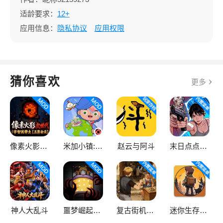
适龄要求：
12+
应用信息：
隐私协议
应用权限
猜你喜欢
更多
像素火影次世代
米加小镇:世界
赵云与阿斗
末日点点（辅助菜单）
神人大乱斗
噩梦崛起：生存
复古街机大亨
迷你生存僵尸大战魔改版