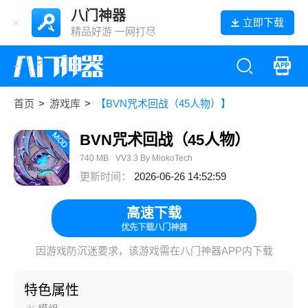
八门神器
立即下载
精品好游 一网打尽
首页
>
游戏库
>
【BVN咒术回战（45人物）】
BVN咒术回战（45人物）
740 MB
VV3.3 By MiokoTech
更新时间：
2026-06-26 14:52:59
高速下载
优先下载八门神器
因游戏防沉迷要求，该游戏需在八门神器APP内下载
特色属性