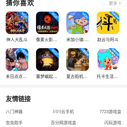
猜你喜欢
更多
神人大乱斗
像素火影次世代
米加小镇:世界
赵云与阿斗
末日点点（辅助菜单）
噩梦崛起：生存
复古街机大亨
托卡生活：世界
友情链接
八门神器
川川云手机
7723游戏盒
虫虫助手
百分网游戏盒
闪玩游戏