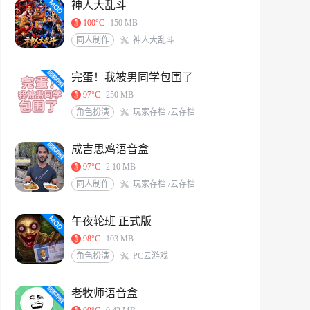
神人大乱斗
100°C
150 MB
同人制作
神人大乱斗
完蛋！我被男同学包围了
97°C
250 MB
角色扮演
玩家存档 /云存档
成吉思鸡语音盒
97°C
2.10 MB
同人制作
玩家存档 /云存档
午夜轮班 正式版
98°C
103 MB
角色扮演
PC云游戏
老牧师语音盒