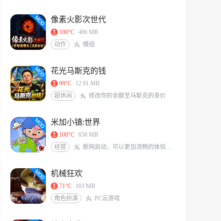
像素火影次世代
100°C
406 MB
动作
模组
花光马斯克的钱
99°C
12.91 MB
超休闲
修改你的余额至马斯克的身价
米加小镇:世界
100°C
658 MB
经营
断网启动，可以更加流畅的体验游戏<br/>米加/托卡玩家QQ交流群：117331491[action url=http://qm.qq.com/cgi-bin/qm/qr?_wv=1027&k=6X8Vf-nbKoIVVCzMHEKJaKq-S0A0zIrS&authKey=L77PNkwS6KWVs379sBDg9O7J%2BZLRFEjjXTWpXqGBveIRNdsENG0elvPpkFj%2FRVd7&noverify=0&group_code=117331491 text=加入QQ群聊]
机械狂欢
71°C
103 MB
角色扮演
PC云游戏