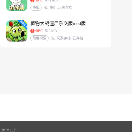
99°C
9.42 MB
模拟
模组 /玩家存档
植物大战僵尸杂交版mod版
98°C
522 MB
角色扮演
玩家存档 /云存档
关注我们