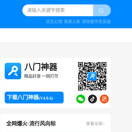
双生幻想
像素火影
奥特曼传奇英雄
八门神器
精品好游 一网打尽
下载八门神器
(V4.0.6)
全网爆火·流行风向标
查看全部>