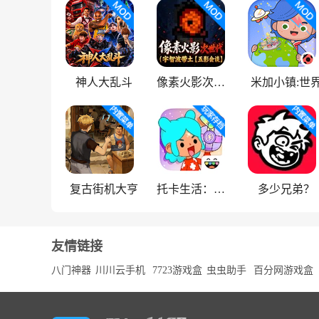
神人大乱斗
像素火影次世代
米加小镇:世
复古街机大亨
托卡生活：世界
多少兄弟？
友情链接
八门神器
川川云手机
7723游戏盒
虫虫助手
百分网游戏盒