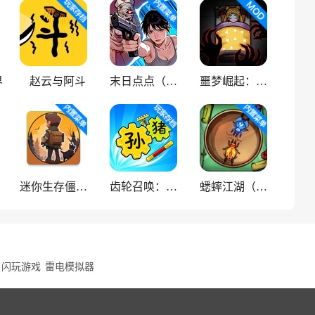
界
赵云与阿斗
末日点点（辅助菜单）
噩梦崛起：生存
迷你生存僵尸大战魔改版
齿轮召唤：汉字战争
蟋蟀江湖（中文辅助菜单）
闪玩游戏
雷电模拟器