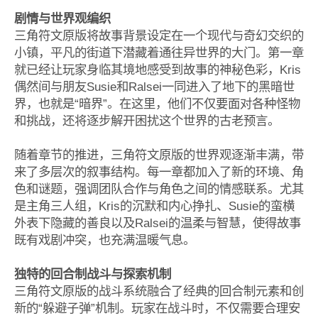
剧情与世界观编织
三角符文原版将故事背景设定在一个现代与奇幻交织的
小镇，平凡的街道下潜藏着通往异世界的大门。第一章
就已经让玩家身临其境地感受到故事的神秘色彩，Kris
偶然间与朋友Susie和Ralsei一同进入了地下的黑暗世
界，也就是“暗界”。在这里，他们不仅要面对各种怪物
和挑战，还将逐步解开困扰这个世界的古老预言。
随着章节的推进，三角符文原版的世界观逐渐丰满，带
来了多层次的叙事结构。每一章都加入了新的环境、角
色和谜题，强调团队合作与角色之间的情感联系。尤其
是主角三人组，Kris的沉默和内心挣扎、Susie的蛮横
外表下隐藏的善良以及Ralsei的温柔与智慧，使得故事
既有戏剧冲突，也充满温暖气息。
独特的回合制战斗与探索机制
三角符文原版的战斗系统融合了经典的回合制元素和创
新的“躲避子弹”机制。玩家在战斗时，不仅需要合理安