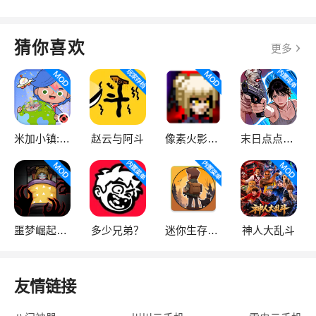
猜你喜欢
更多
米加小镇:世界
赵云与阿斗
像素火影次世代
末日点点（辅助菜单）
噩梦崛起：生存
多少兄弟？
迷你生存僵尸大战魔改版
神人大乱斗
友情链接