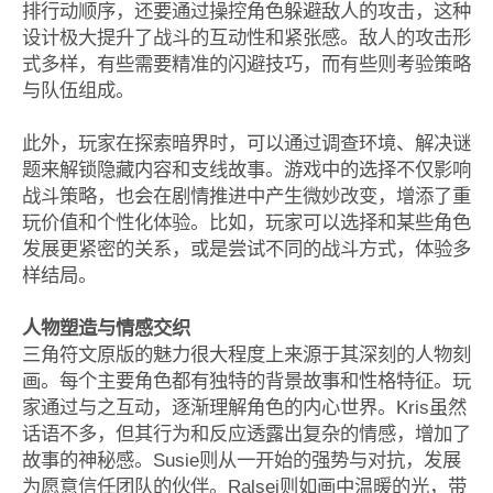
排行动顺序，还要通过操控角色躲避敌人的攻击，这种
设计极大提升了战斗的互动性和紧张感。敌人的攻击形
式多样，有些需要精准的闪避技巧，而有些则考验策略
与队伍组成。
此外，玩家在探索暗界时，可以通过调查环境、解决谜
题来解锁隐藏内容和支线故事。游戏中的选择不仅影响
战斗策略，也会在剧情推进中产生微妙改变，增添了重
玩价值和个性化体验。比如，玩家可以选择和某些角色
发展更紧密的关系，或是尝试不同的战斗方式，体验多
样结局。
人物塑造与情感交织
三角符文原版的魅力很大程度上来源于其深刻的人物刻
画。每个主要角色都有独特的背景故事和性格特征。玩
家通过与之互动，逐渐理解角色的内心世界。Kris虽然
话语不多，但其行为和反应透露出复杂的情感，增加了
故事的神秘感。Susie则从一开始的强势与对抗，发展
为愿意信任团队的伙伴。Ralsei则如画中温暖的光，带