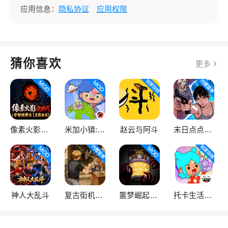
应用信息：
隐私协议
应用权限
猜你喜欢
更多
像素火影次世代
米加小镇:世界
赵云与阿斗
末日点点（辅助菜单）
神人大乱斗
复古街机大亨
噩梦崛起：生存
托卡生活：世界