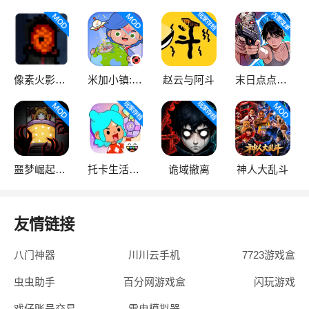
像素火影次世代
米加小镇:世界
赵云与阿斗
末日点点（辅助菜单）
噩梦崛起：生存
托卡生活：世界
诡域撤离
神人大乱斗
友情链接
八门神器
川川云手机
7723游戏盒
虫虫助手
百分网游戏盒
闪玩游戏
戏仔账号交易
雷电模拟器