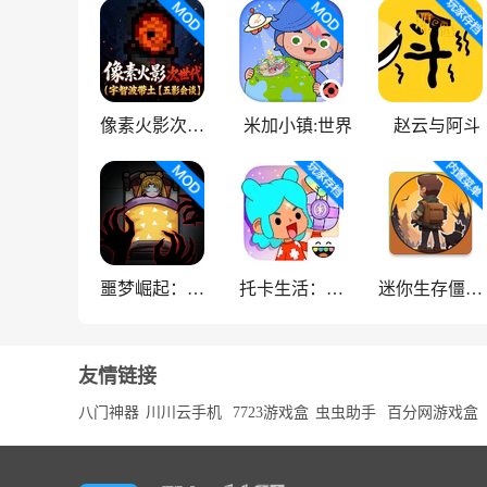
像素火影次世代
米加小镇:世界
赵云与阿斗
噩梦崛起：生存
托卡生活：世界
迷你生存僵尸大战魔改版
友情链接
八门神器
川川云手机
7723游戏盒
虫虫助手
百分网游戏盒