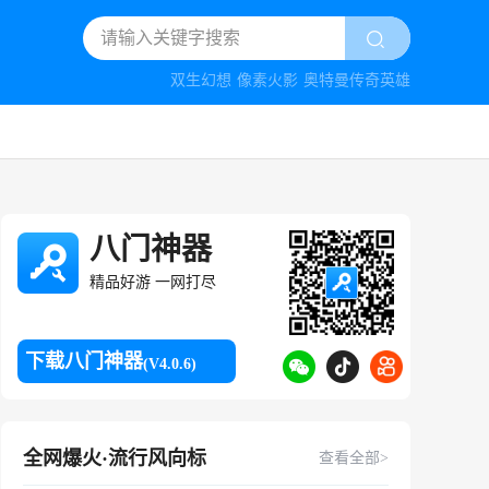
双生幻想
像素火影
奥特曼传奇英雄
八门神器
精品好游 一网打尽
下载八门神器
(V4.0.6)
全网爆火·流行风向标
查看全部>