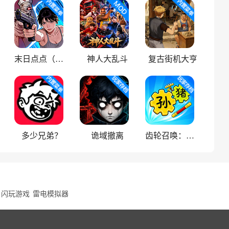
末日点点（辅助菜单）
神人大乱斗
复古街机大亨
多少兄弟？
诡域撤离
齿轮召唤：汉字战争
闪玩游戏
雷电模拟器