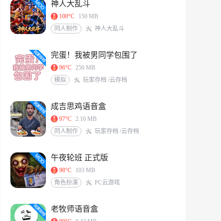
神人大乱斗
100°C
150 MB
同人制作
神人大乱斗
完蛋！我被男同学包围了
96°C
250 MB
模拟
玩家存档 /云存档
成吉思鸡语音盒
97°C
2.10 MB
同人制作
玩家存档 /云存档
午夜轮班 正式版
98°C
103 MB
角色扮演
PC云游戏
老牧师语音盒