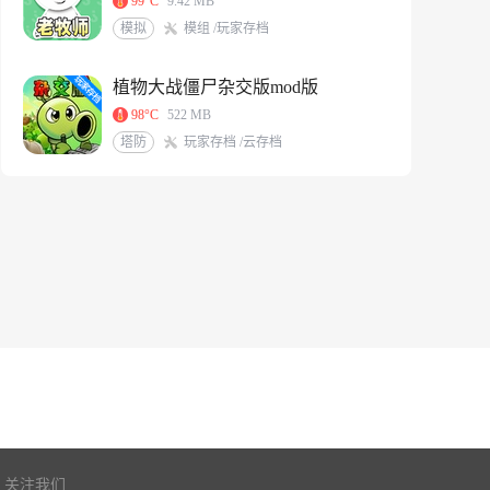
99°C
9.42 MB
模拟
模组 /玩家存档
植物大战僵尸杂交版mod版
98°C
522 MB
塔防
玩家存档 /云存档
关注我们