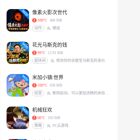
像素火影次世代
100°C
406 MB
动作
模组
花光马斯克的钱
99°C
12.91 MB
超休闲
修改你的余额至马斯克的身价
米加小镇:世界
100°C
658 MB
经营
断网启动，可以更加流畅的体验游戏<br/>米加/托卡玩家QQ交流群：117331491[action url=http://qm.qq.com/cgi-bin/qm/qr?_wv=1027&k=6X8Vf-nbKoIVVCzMHEKJaKq-S0A0zIrS&authKey=L77PNkwS6KWVs379sBDg9O7J%2BZLRFEjjXTWpXqGBveIRNdsENG0elvPpkFj%2FRVd7&noverify=0&group_code=117331491 text=加入QQ群聊]
机械狂欢
60°C
103 MB
策略
PC云游戏